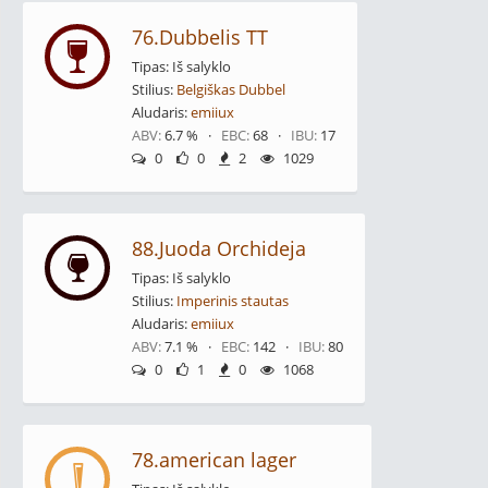
76.Dubbelis TT
Tipas: Iš salyklo
Stilius:
Belgiškas Dubbel
Aludaris:
emiiux
ABV:
6.7 % ·
EBC:
68 ·
IBU:
17
0
0
2
1029
88.Juoda Orchideja
Tipas: Iš salyklo
Stilius:
Imperinis stautas
Aludaris:
emiiux
ABV:
7.1 % ·
EBC:
142 ·
IBU:
80
0
1
0
1068
78.american lager