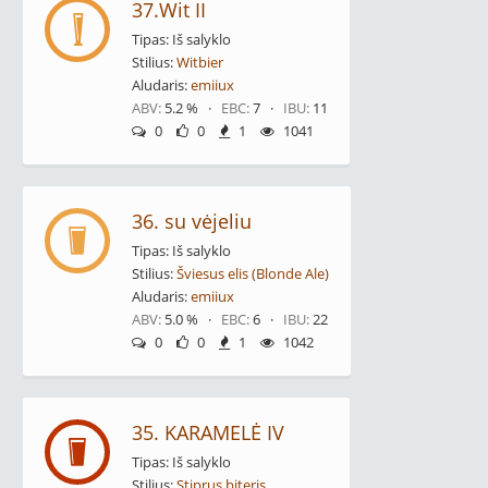
37.Wit II
Tipas: Iš salyklo
Stilius:
Witbier
Aludaris:
emiiux
ABV:
5.2 % ·
EBC:
7 ·
IBU:
11
0
0
1
1041
36. su vėjeliu
Tipas: Iš salyklo
Stilius:
Šviesus elis (Blonde Ale)
Aludaris:
emiiux
ABV:
5.0 % ·
EBC:
6 ·
IBU:
22
0
0
1
1042
35. KARAMELĖ IV
Tipas: Iš salyklo
Stilius:
Stiprus biteris