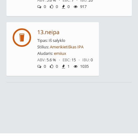
ABV:
5.6 % ·
EBC:
7 ·
IBU:
20
0
0
0
917
13.neipa
Tipas: Iš salyklo
Stilius:
Amerikietiškas IPA
Aludaris:
emiiux
ABV:
5.6 % ·
EBC:
15 ·
IBU:
0
0
0
1
1035