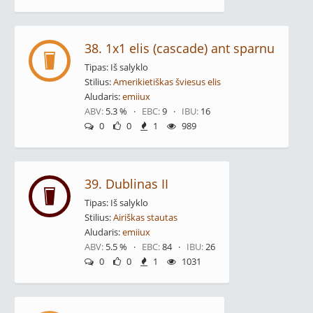
38. 1x1 elis (cascade) ant sparnu
Tipas: Iš salyklo
Stilius:
Amerikietiškas šviesus elis
Aludaris:
emiiux
ABV:
5.3 % ·
EBC:
9 ·
IBU:
16
0
0
1
989
39. Dublinas II
Tipas: Iš salyklo
Stilius:
Airiškas stautas
Aludaris:
emiiux
ABV:
5.5 % ·
EBC:
84 ·
IBU:
26
0
0
1
1031