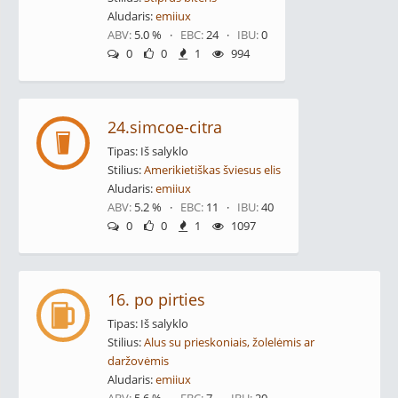
Aludaris:
emiiux
ABV:
5.0 % ·
EBC:
24 ·
IBU:
0
0
0
1
994
24.simcoe-citra
Tipas: Iš salyklo
Stilius:
Amerikietiškas šviesus elis
Aludaris:
emiiux
ABV:
5.2 % ·
EBC:
11 ·
IBU:
40
0
0
1
1097
16. po pirties
Tipas: Iš salyklo
Stilius:
Alus su prieskoniais, žolelėmis ar
daržovėmis
Aludaris:
emiiux