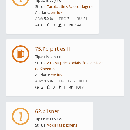
Tipas: Iš salyklo
Stilius:
Tarptautinis šviesus lageris
Aludaris:
emiiux
ABV:
5.0 % ·
EBC:
7 ·
IBU:
21
0
0
1
941
75.Po pirties II
Tipas: Iš salyklo
Stilius:
Alus su prieskoniais, žolelėmis ar
daržovėmis
Aludaris:
emiiux
ABV:
4.6 % ·
EBC:
12 ·
IBU:
15
2
0
1
1017
62.pilsner
Tipas: Iš salyklo
Stilius:
Vokiškas pilzneris