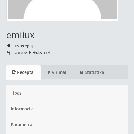
emiiux
16 receptų
2018 m. birželio 30 d.
Receptai
Virimai
Statistika
Tipas
Informacija
Parametrai