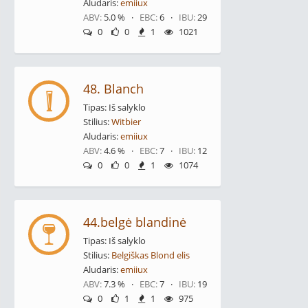
Aludaris:
emiiux
ABV:
5.0 % ·
EBC:
6 ·
IBU:
29
0
0
1
1021
48. Blanch
Tipas: Iš salyklo
Stilius:
Witbier
Aludaris:
emiiux
ABV:
4.6 % ·
EBC:
7 ·
IBU:
12
0
0
1
1074
44.belgė blandinė
Tipas: Iš salyklo
Stilius:
Belgiškas Blond elis
Aludaris:
emiiux
ABV:
7.3 % ·
EBC:
7 ·
IBU:
19
0
1
1
975