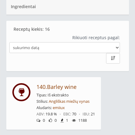
Ingredientai
Receptų kiekis:
16
Rikiuoti receptus pagal:
140.Barley wine
Tipas: Iš ekstrakto
Stilius:
Angliškas miežių vynas
Aludaris:
emiiux
ABV:
19.8 % ·
EBC:
70 ·
IBU:
21
0
0
1
1188