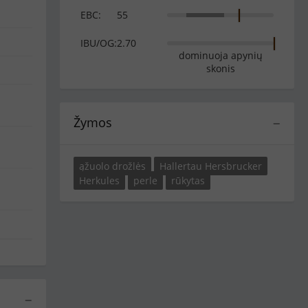
EBC:
55
IBU/OG:
2.70
dominuoja apynių
skonis
Žymos
−
ąžuolo drožlės
Hallertau Hersbrucker
Herkules
perle
rūkytas
−