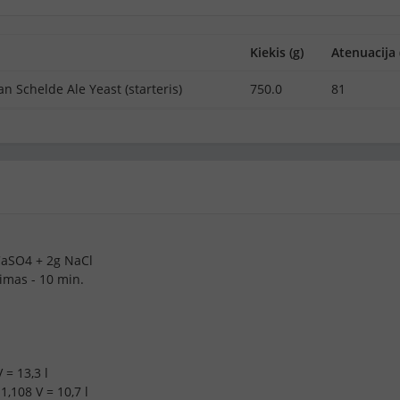
Kiekis (g)
Atenuacija 
n Schelde Ale Yeast (starteris)
750.0
81
CaSO4 + 2g NaCl
nimas - 10 min.
 = 13,3 l
1,108 V = 10,7 l