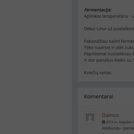
Fermentacija:
Aplinkos temperatūra: ~
Dėkui Linui už juodalksni
Pabandžiau salint ferme
Teko nuvirint ir įdėt cuk
Papildomai nusitekinau b
Ir dar panašus kiekis su 
Kviečių vynas.
Komentarai
Dainius
2013 m. Gegužės 1
Atsibundu - pernel