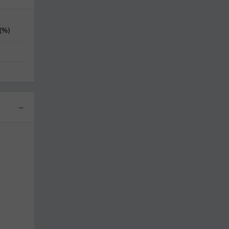
(%)
−