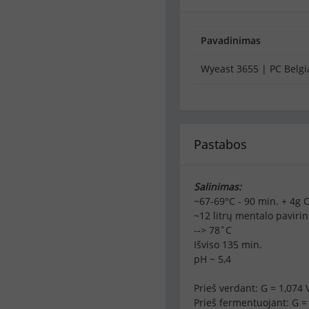
Pavadinimas
Wyeast 3655 | PC Belgia
Pastabos
Salinimas:
~67-69°C - 90 min. + 4g 
~12 litrų mentalo paviri
--> 78˚C
Išviso 135 min.
pH ~ 5,4
Prieš verdant: G = 1,074 V
Prieš fermentuojant: G = 