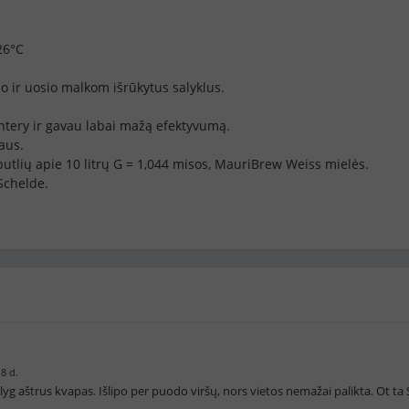
26°C
o ir uosio malkom išrūkytus salyklus.
ntery ir gavau labai mažą efektyvumą.
raus.
utlių apie 10 litrų G = 1,044 misos, MauriBrew Weiss mielės.
Schelde.
8 d.
yg aštrus kvapas. Išlipo per puodo viršų, nors vietos nemažai palikta. Ot ta 