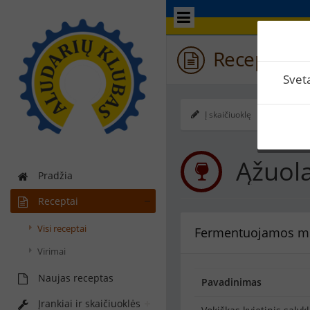
Receptas / 
Svet
Į skaičiuoklę
Ekspo
Ąžuol
Pradžia
Receptai
Visi receptai
Fermentuojamos m
Virimai
Naujas receptas
Pavadinimas
Įrankiai ir skaičiuoklės