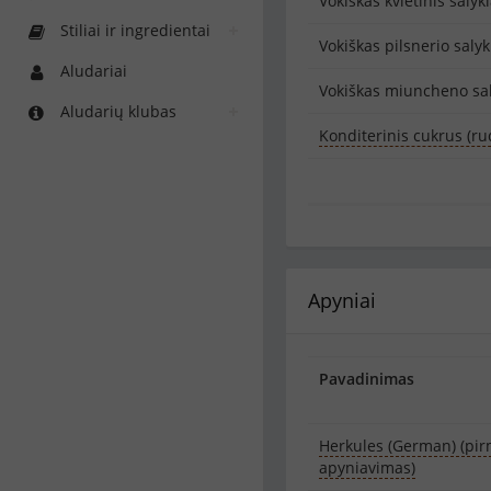
Vokiškas kvietinis salykl
Stiliai ir ingredientai
Vokiškas pilsnerio salyk
Aludariai
Vokiškas miuncheno sal
Aludarių klubas
Konditerinis cukrus (ru
Apyniai
Pavadinimas
Herkules (German) (pi
apyniavimas)