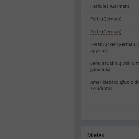
Herkules (German)
Perle (German)
Perle (German)
Hersbrucker (German) (
apyniai)
Senų ąžuolinių viskio st
gabaliukai
Amerikietiško ąžuolo dro
skrudintos
Mielės