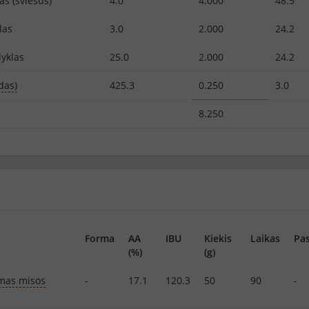
as (šviesus)
4.0
4.000
48.5
las
3.0
2.000
24.2
yklas
25.0
2.000
24.2
das)
425.3
0.250
3.0
8.250
Forma
AA
IBU
Kiekis
Laikas
Pas
(%)
(g)
rmas misos
-
17.1
120.3
50
90
-