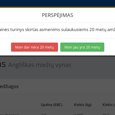
PERSPĖJIMAS
Ąžuolas
ainės turinys skirtas asmenims sulaukusiems 20 metų amž
rtuoti į PDF
Spausdinti etiketes
Virimai (1)
BeerXML
Man dar nėra 20 metų
Man jau yra 20 metų
as
Angliškas miežių vynas
edžiagos
Spalva (EBC)
Kiekis (kg)
Kiekis 