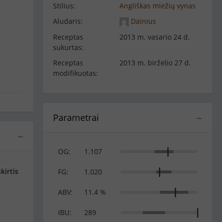
Stilius:
Angliškas miežių vynas
Aludaris:
Dainius
Receptas
2013 m. vasario 24 d.
sukurtas:
Receptas
2013 m. birželio 27 d.
modifikuotas:
Parametrai
−
−
OG:
1.107
kirtis
FG:
1.020
ABV:
11.4 %
IBU:
289