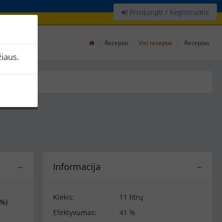
Prisijungti / Registruotis
Receptai
Visi receptai
Receptas
iaus.
Informacija
−
−
Kiekis:
11 litrų
(%)
Efektyvumas:
41 %