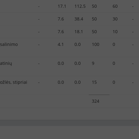
-
17.1
112.5
50
60
-
-
7.6
38.4
50
30
-
-
7.6
18.1
50
10
-
salinimo
-
4.1
0.0
100
0
-
atinių
-
0.0
0.0
9
0
-
žlės, stipriai
-
0.0
0.0
15
0
-
324