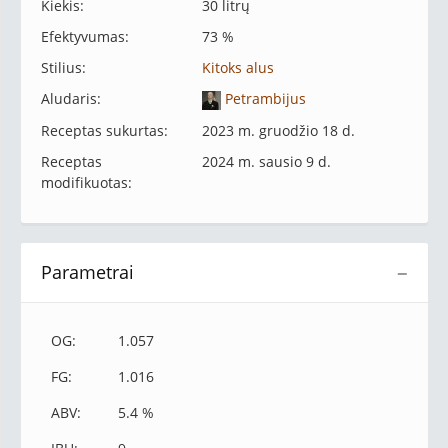
Kiekis:
30 litrų
Efektyvumas:
73 %
Stilius:
Kitoks alus
Aludaris:
Petrambijus
Receptas sukurtas:
2023 m. gruodžio 18 d.
Receptas
2024 m. sausio 9 d.
modifikuotas:
Parametrai
−
OG:
1.057
FG:
1.016
ABV:
5.4 %