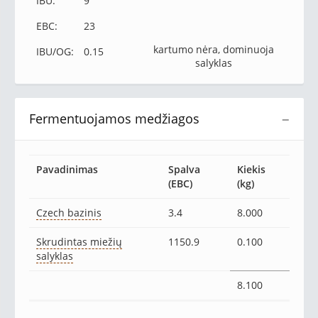
IBU:
9
EBC:
23
kartumo nėra, dominuoja
IBU/OG:
0.15
salyklas
Fermentuojamos medžiagos
−
Pavadinimas
Spalva
Kiekis
(EBC)
(kg)
Czech bazinis
3.4
8.000
Skrudintas miežių
1150.9
0.100
salyklas
8.100