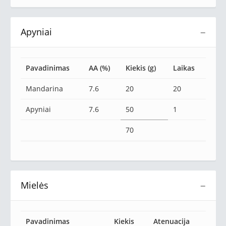
Apyniai
−
Pavadinimas
AA (%)
Kiekis (g)
Laikas
Mandarina
7.6
20
20
Apyniai
7.6
50
1
70
Mielės
−
Pavadinimas
Kiekis
Atenuacija