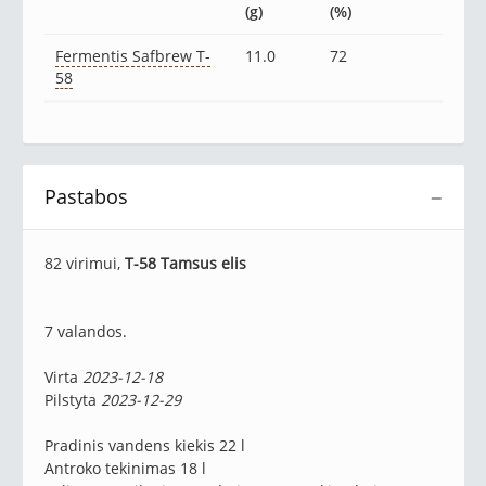
(g)
(%)
Fermentis Safbrew T-
11.0
72
58
Pastabos
−
82 virimui,
T-58 Tamsus elis
7 valandos.
Virta
2023-12-18
Pilstyta
2023-12-29
Pradinis vandens kiekis 22 l
Antroko tekinimas 18 l