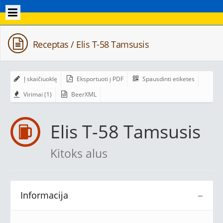
Receptas / Elis T-58 Tamsusis
Į skaičiuoklę
Eksportuoti į PDF
Spausdinti etiketes
Virimai (1)
BeerXML
Elis T-58 Tamsusis
Kitoks alus
Informacija
−