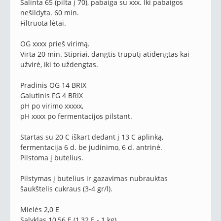
Salinta 65 (pilta į 70), pabaiga su xxx. Iki pabaigos
nešildyta. 60 min.
Filtruota lėtai.
OG xxxx prieš virimą.
Virta 20 min. Stipriai, dangtis truputį atidengtas kai
užvirė, iki to uždengtas.
Pradinis OG 14 BRIX
Galutinis FG 4 BRIX
pH po virimo xxxxx,
pH xxxx po fermentacijos pilstant.
Startas su 20 C iškart dedant į 13 C aplinką,
fermentacija 6 d. be judinimo, 6 d. antrinė.
Pilstoma į butelius.
Pilstymas į butelius ir gazavimas nubrauktas
šaukštelis cukraus (3-4 gr/l).
Mielės 2,0 E
Salyklas 10,56 E (1,32 E - 1 kg)