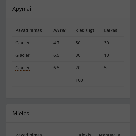
Apyniai
−
Pavadinimas
AA (%)
Kiekis (g)
Laikas
Glacier
4.7
50
30
Glacier
6.5
30
10
Glacier
6.5
20
5
100
Mielės
−
Pavadinimas
Kiekis
Atenuacija