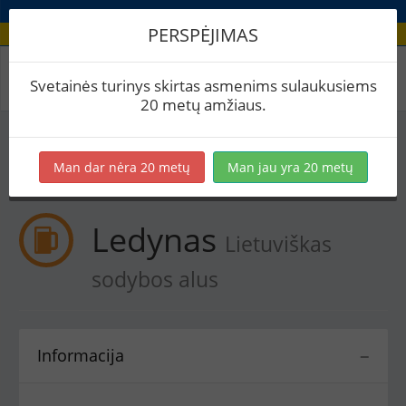
PERSPĖJIMAS
Receptas / Ledynas
Svetainės turinys skirtas asmenims sulaukusiems
20 metų amžiaus.
Į skaičiuoklę
Eksportuoti į PDF
Spausdinti etiketes
Man dar nėra 20 metų
Man jau yra 20 metų
Virimai (1)
BeerXML
Ledynas
Lietuviškas
sodybos alus
Informacija
−