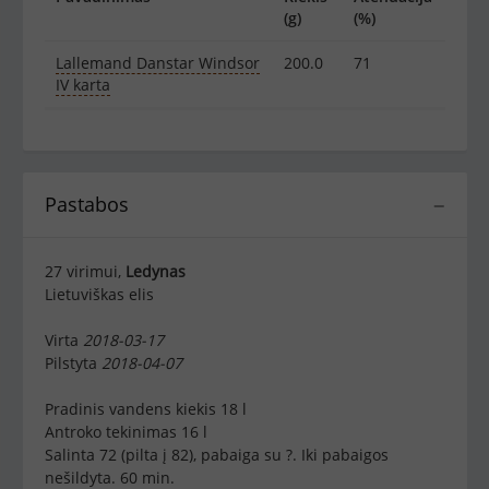
(g)
(%)
Lallemand Danstar Windsor
200.0
71
IV karta
Pastabos
−
27 virimui,
Ledynas
Lietuviškas elis
Virta
2018-03-17
Pilstyta
2018-04-07
Pradinis vandens kiekis 18 l
Antroko tekinimas 16 l
Salinta 72 (pilta į 82), pabaiga su ?. Iki pabaigos
nešildyta. 60 min.