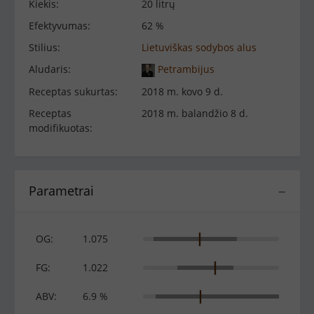
Kiekis:
20 litrų
Efektyvumas:
62 %
Stilius:
Lietuviškas sodybos alus
Aludaris:
Petrambijus
Receptas sukurtas:
2018 m. kovo 9 d.
Receptas
2018 m. balandžio 8 d.
modifikuotas:
Parametrai
−
OG:
1.075
FG:
1.022
ABV:
6.9 %