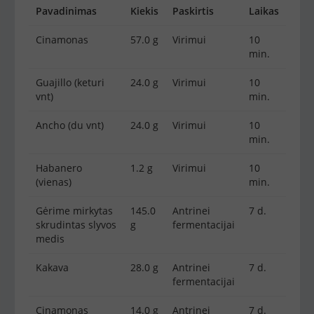
Pavadinimas
Kiekis
Paskirtis
Laikas
Cinamonas
57.0 g
Virimui
10
min.
Guajillo (keturi
24.0 g
Virimui
10
vnt)
min.
Ancho (du vnt)
24.0 g
Virimui
10
min.
Habanero
1.2 g
Virimui
10
(vienas)
min.
Gėrime mirkytas
145.0
Antrinei
7 d.
skrudintas slyvos
g
fermentacijai
medis
Kakava
28.0 g
Antrinei
7 d.
fermentacijai
Cinamonas
14.0 g
Antrinei
7 d.