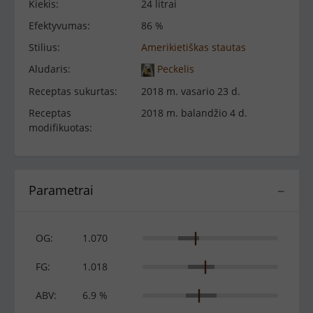
Kiekis:
24 litrai
Efektyvumas:
86 %
Stilius:
Amerikietiškas stautas
Aludaris:
Peckelis
Receptas sukurtas:
2018 m. vasario 23 d.
Receptas
2018 m. balandžio 4 d.
modifikuotas:
Parametrai
−
OG:
1.070
FG:
1.018
ABV:
6.9 %