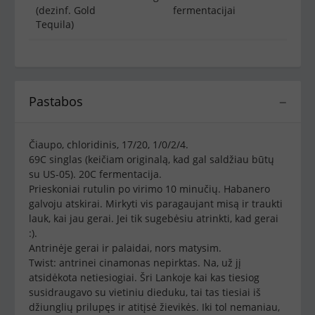
(dezinf. Gold
fermentacijai
Tequila)
Pastabos
−
Čiaupo, chloridinis, 17/20, 1/0/2/4.
69C singlas (keičiam originalą, kad gal saldžiau būtų
su US-05). 20C fermentacija.
Prieskoniai rutulin po virimo 10 minučių. Habanero
galvoju atskirai. Mirkyti vis paragaujant misą ir traukti
lauk, kai jau gerai. Jei tik sugebėsiu atrinkti, kad gerai
:).
Antrinėje gerai ir palaidai, nors matysim.
Twist: antrinei cinamonas nepirktas. Na, už jį
atsidėkota netiesiogiai. Šri Lankoje kai kas tiesiog
susidraugavo su vietiniu dieduku, tai tas tiesiai iš
džiunglių prilupęs ir atitįsė žievikės. Iki tol nemaniau,