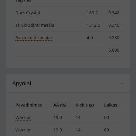
salyklas
Dark Crystal
166.2
0.340
TF Skrudinti miežiai
1312.0
0.340
Avižiniai dribsniai
4.0
0.230
6.800
Apyniai
−
Pavadinimas
AA (%)
Kiekis (g)
Laikas
Warrior
19.0
14
80
Warrior
19.0
14
60