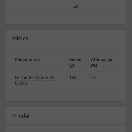
28
Mielės
−
Pavadinimas
Kiekis
Atenuacija
(g)
(%)
Fermentis Safale US-
18.0
75
05(56)
Priedai
−