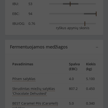
IBU:
53
EBC:
94
IBU/OG:
0.76
ryškus apynių skonis
Fermentuojamos medžiagos
−
Pavadinimas
Spalva
Kiekis
(EBC)
(kg)
Pilsen salyklas
4.0
5.100
Skrudintas miežių salyklas
807.2
0.450
'Chocolate Dehusked'
BEST Caramel Pils (CaraHell)
5.0
0.340