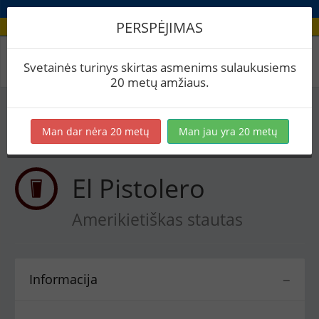
PERSPĖJIMAS
Receptas / El Pistolero
Svetainės turinys skirtas asmenims sulaukusiems
20 metų amžiaus.
Į skaičiuoklę
Eksportuoti į PDF
Spausdinti etiketes
Man dar nėra 20 metų
Man jau yra 20 metų
Virimai (1)
BeerXML
El Pistolero
Amerikietiškas stautas
Informacija
−