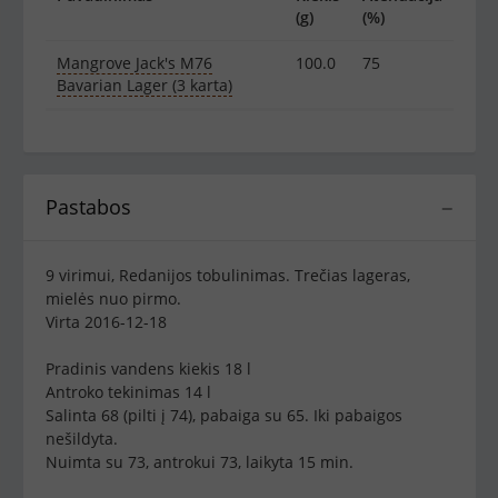
(g)
(%)
Mangrove Jack's M76
100.0
75
Bavarian Lager (3 karta)
Pastabos
−
9 virimui, Redanijos tobulinimas. Trečias lageras,
mielės nuo pirmo.
Virta 2016-12-18
Pradinis vandens kiekis 18 l
Antroko tekinimas 14 l
Salinta 68 (pilti į 74), pabaiga su 65. Iki pabaigos
nešildyta.
Nuimta su 73, antrokui 73, laikyta 15 min.