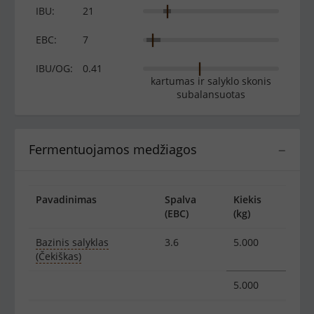
IBU:
21
EBC:
7
IBU/OG:
0.41
kartumas ir salyklo skonis
subalansuotas
Fermentuojamos medžiagos
−
Pavadinimas
Spalva
Kiekis
(EBC)
(kg)
Bazinis salyklas
3.6
5.000
(Čekiškas)
5.000