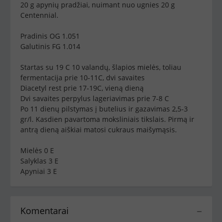
20 g apynių pradžiai, nuimant nuo ugnies 20 g
Centennial.
Pradinis OG 1.051
Galutinis FG 1.014
Startas su 19 C 10 valandų, šlapios mielės, toliau
fermentacija prie 10-11C, dvi savaites
Diacetyl rest prie 17-19C, vieną dieną
Dvi savaites perpylus lageriavimas prie 7-8 C
Po 11 dienų pilstymas į butelius ir gazavimas 2,5-3
gr/l. Kasdien pavartoma moksliniais tikslais. Pirmą ir
antrą dieną aiškiai matosi cukraus maišymąsis.
Mielės 0 E
Salyklas 3 E
Apyniai 3 E
Komentarai
−