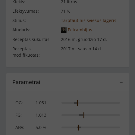
Kiekis:
21 litras
Efektyvumas:
71 %
Stilius:
Tarptautinis šviesus lageris
Aludaris:
Petrambijus
Receptas sukurtas:
2016 m. gruodžio 17 d.
Receptas
2017 m. sausio 14 d.
modifikuotas:
Parametrai
−
OG:
1.051
FG:
1.013
ABV:
5.0 %