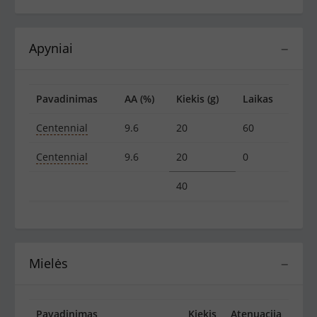
Apyniai
−
Pavadinimas
AA (%)
Kiekis (g)
Laikas
Centennial
9.6
20
60
Centennial
9.6
20
0
40
Mielės
−
Pavadinimas
Kiekis
Atenuacija