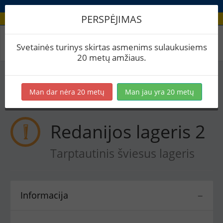
PERSPĖJIMAS
Receptas / Redanijos lageris 2
Svetainės turinys skirtas asmenims sulaukusiems
20 metų amžiaus.
Į skaičiuoklę
Eksportuoti į PDF
Spausdinti etiketes
Man dar nėra 20 metų
Man jau yra 20 metų
Virimai (1)
BeerXML
Redanijos lageris 2
Tarptautinis šviesus lageris
Informacija
−