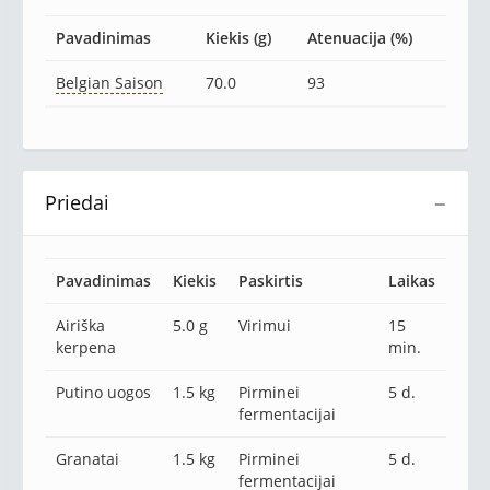
Pavadinimas
Kiekis (g)
Atenuacija (%)
Belgian Saison
70.0
93
Priedai
−
Pavadinimas
Kiekis
Paskirtis
Laikas
Airiška
5.0 g
Virimui
15
kerpena
min.
Putino uogos
1.5 kg
Pirminei
5 d.
fermentacijai
Granatai
1.5 kg
Pirminei
5 d.
fermentacijai