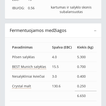
kartumas ir salyklo skonis
IBU/OG:
0.56
subalansuotas
Fermentuojamos medžiagos
−
Pavadinimas
Spalva (EBC)
Kiekis (kg)
Pilsen salyklas
4.0
5.300
BEST Munich salyklas
15.5
0.700
Nesalykliniai kviečiai
3.0
0.400
Crystal malt
130.6
0.250
6.650