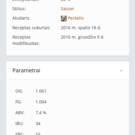
Stilius:
Saison
Aludaris:
Peckelis
Receptas sukurtas:
2016 m. spalio 18 d.
Receptas
2016 m. gruodžio 9 d.
modifikuotas:
Parametrai
−
OG:
1.061
FG:
1.004
ABV:
7.4 %
IBU:
34
EBC:
15