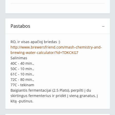
Pastabos
−
RO, ir visas apačioj briedas :)
http://www.brewersfriend.com/mash-chemistry-and-
brewing-water-calculator/?id=TDKCKG7
Salinimas
40C - 40 min.,
50C - 10 min.,
61C - 10 min.,
72C - 80 min.,
77C - tekinam
Baigiantis fermentacijai (2.5 Plato), perpilti į du
skirtingus fermenterius ir pridėt į vieną granatus, į
kitą -putinus.