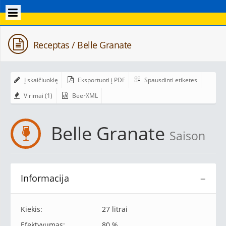
Receptas / Belle Granate
Į skaičiuoklę
Eksportuoti į PDF
Spausdinti etiketes
Virimai (1)
BeerXML
Belle Granate
Saison
Informacija
−
Kiekis:
27 litrai
Efektyvumas:
80 %