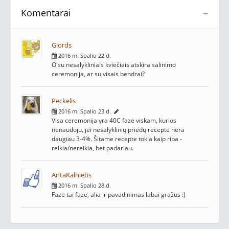
Komentarai
−
Giords
2016 m. Spalio 22 d.
O su nesalykliniais kviečiais atskira salinimo
ceremonija, ar su visais bendrai?
Peckelis
2016 m. Spalio 23 d.
Visa ceremonija yra 40C fazė viskam, kurios
nenaudoju, jei nesalyklinių priedų recepte nėra
daugiau 3-4%. Šitame recepte tokia kaip riba -
reikia/nereikia, bet padariau.
AntaKalnietis
2016 m. Spalio 28 d.
Fazė tai fazė, alia ir pavadinimas labai gražus :)