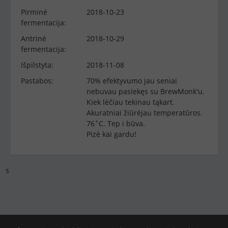
Pirminė
2018-10-23
fermentacija:
Antrinė
2018-10-29
fermentacija:
Išpilstyta:
2018-11-08
Pastabos:
70% efektyvumo jau seniai
nebuvau pasiekęs su BrewMonk'u.
Kiek lėčiau tekinau tąkart.
Akuratniai žiūrėjau temperatūros.
76˚C. Tep i būva.
Pizė kai gardu!
s