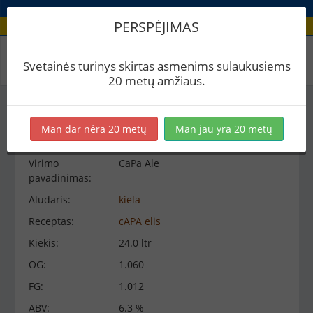
PERSPĖJIMAS
Virimo peržiūra
Svetainės turinys skirtas asmenims sulaukusiems
20 metų amžiaus.
Virimo informacija
−
Man dar nėra 20 metų
Man jau yra 20 metų
Virimo
CaPa Ale
pavadinimas:
Aludaris:
kiela
Receptas:
cAPA elis
Kiekis:
24.0 ltr
OG:
1.060
FG:
1.012
ABV:
6.3 %