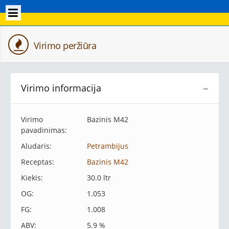
Virimo peržiūra
Virimo informacija
−
Virimo
Bazinis M42
pavadinimas:
Aludaris:
Petrambijus
Receptas:
Bazinis M42
Kiekis:
30.0 ltr
OG:
1.053
FG:
1.008
ABV:
5.9 %