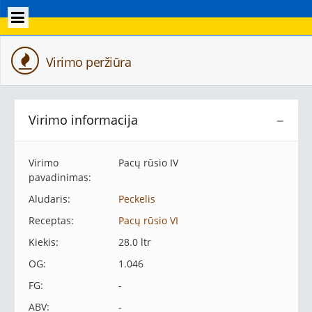
Virimo peržiūra
Virimo informacija
−
Virimo
Pacų rūsio IV
pavadinimas:
Aludaris:
Peckelis
Receptas:
Pacų rūsio VI
Kiekis:
28.0 ltr
OG:
1.046
FG:
-
ABV:
-