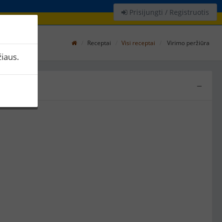
Prisijungti / Registruotis
Receptai
Visi receptai
Virimo peržiūra
iaus.
−