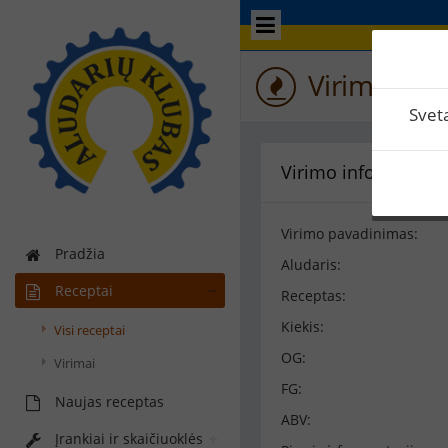
Virimo perž
Svet
Virimo informacija
Virimo pavadinimas:
Pradžia
Aludaris:
Receptai
Receptas:
Kiekis:
Visi receptai
OG:
Virimai
FG:
Naujas receptas
ABV:
Įrankiai ir skaičiuoklės