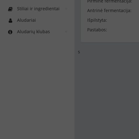
Pirminė fermentacija:
Stiliai ir ingredientai
Antrinė fermentacija:
Aludariai
Išpilstyta:
Pastabos:
Aludarių klubas
s