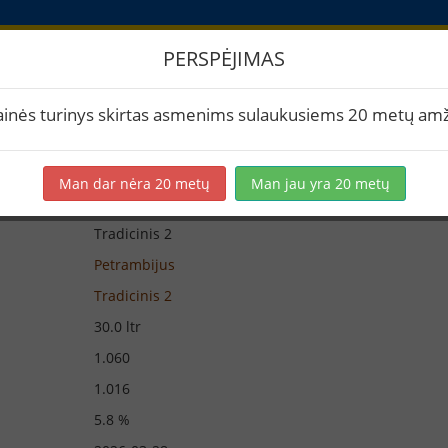
PERSPĖJIMAS
iūra
ainės turinys skirtas asmenims sulaukusiems 20 metų amž
Man dar nėra 20 metų
Man jau yra 20 metų
Tradicinis 2
Petrambijus
Tradicinis 2
30.0 ltr
1.060
1.016
5.8 %