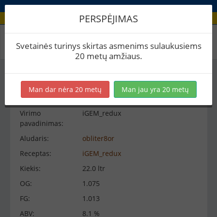
PERSPĖJIMAS
Virimo peržiūra
Svetainės turinys skirtas asmenims sulaukusiems
20 metų amžiaus.
Virimo informacija
−
Man dar nėra 20 metų
Man jau yra 20 metų
Virimo
iGEM_redux
pavadinimas:
Aludaris:
obliter8or
Receptas:
iGEM_redux
Kiekis:
22.0 ltr
OG:
1.075
FG:
1.013
ABV:
8.1 %