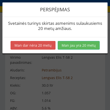
PERSPĖJIMAS
Virimo peržiūra
Svetainės turinys skirtas asmenims sulaukusiems
20 metų amžiaus.
Virimo informacija
−
Man dar nėra 20 metų
Man jau yra 20 metų
Virimo
Lengvas Elis T-58 2
pavadinimas:
Aludaris:
Petrambijus
Receptas:
Lengvas Elis T-58 2
Kiekis:
30.0 ltr
OG:
1.057
FG:
1.014
ABV:
5.6 %