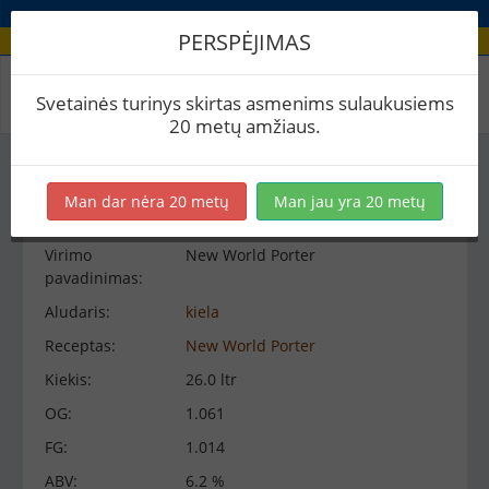
PERSPĖJIMAS
Virimo peržiūra
Svetainės turinys skirtas asmenims sulaukusiems
20 metų amžiaus.
Virimo informacija
−
Man dar nėra 20 metų
Man jau yra 20 metų
Virimo
New World Porter
pavadinimas:
Aludaris:
kiela
Receptas:
New World Porter
Kiekis:
26.0 ltr
OG:
1.061
FG:
1.014
ABV:
6.2 %