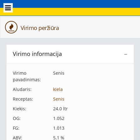
Virimo peržiūra
Virimo informacija
−
Virimo
Senis
pavadinimas:
Aludaris:
kiela
Receptas:
Senis
Kiekis:
24.0 ltr
OG:
1.052
FG:
1.013
ABV:
5.1 %