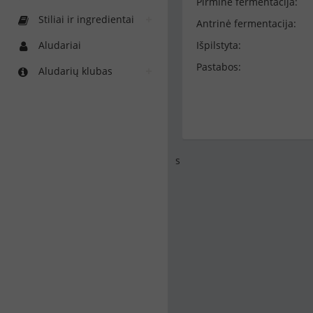
Pirminė fermentacija:
Stiliai ir ingredientai
Antrinė fermentacija:
Aludariai
Išpilstyta:
Pastabos:
Aludarių klubas
s