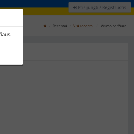
Prisijungti / Registruotis
Receptai
Visi receptai
Virimo peržiūra
iaus.
−