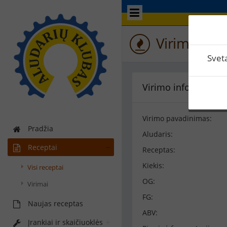
Virimo perž
Svet
Virimo informacija
Virimo pavadinimas:
Pradžia
Aludaris:
Receptai
Receptas:
Kiekis:
Visi receptai
OG:
Virimai
FG:
Naujas receptas
ABV:
Įrankiai ir skaičiuoklės