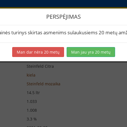
PERSPĖJIMAS
iūra
ainės turinys skirtas asmenims sulaukusiems 20 metų amž
Man dar nėra 20 metų
Man jau yra 20 metų
Steinfeld Citra
kiela
Steinfeld mozaika
14.5 ltr
1.033
1.008
3.3 %