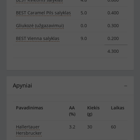
BEST Caramel Pils salyklas
5.0
0.400
Gliukozė (užgazavimui)
0.0
0.300
BEST Vienna salyklas
9.0
0.200
4.300
Apyniai
−
Pavadinimas
AA
Kiekis
Laikas
(%)
(g)
Hallertauer
3.2
30
60
Hersbrucker