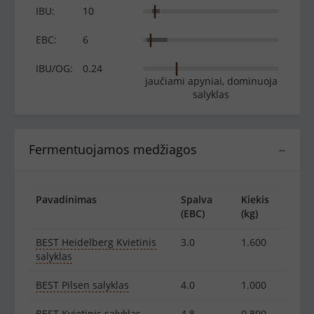
IBU:
10
EBC:
6
IBU/OG:
0.24
jaučiami apyniai, dominuoja
salyklas
Fermentuojamos medžiagos
−
Pavadinimas
Spalva
Kiekis
(EBC)
(kg)
BEST Heidelberg Kvietinis
3.0
1.600
salyklas
BEST Pilsen salyklas
4.0
1.000
BEST Kvietinis salyklas
4.8
0.800