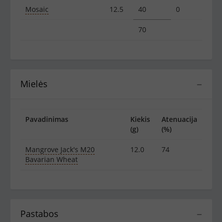
Mosaic
12.5
40
0
70
Mielės
−
Pavadinimas
Kiekis
Atenuacija
(g)
(%)
Mangrove Jack's M20
12.0
74
Bavarian Wheat
Pastabos
−