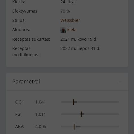
Kiekis:
24 litrai
Efektyvumas:
70 %
Stilius:
Weissbier
Aludaris:
kiela
Receptas sukurtas:
2021 m. kovo 19 d.
Receptas
2022 m. liepos 31 d.
modifikuotas:
Parametrai
−
OG:
1.041
FG:
1.011
ABV:
4.0 %