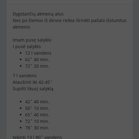
Dygstančių akmenų alus
Nes po žiemos iš dirvos reikia išrinkti pašalo išstumtus
akmenis
Imam pusę salyklo
I pusė salyklo
12 l vandens
62˚ 40 min.
72˚ 20 min.
7 l vandens
Ataušinti iki 42-45˚
Supilti likusį salyklą
42˚ 40 min.
50˚ 10 min.
65˚ 40 min.
72˚ 10 min.
78˚ 30 min.
tekinti 13 l 80˚ vandens