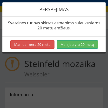
PERSPĖJIMAS
Receptas / Steinfeld mozaika
Svetainės turinys skirtas asmenims sulaukusiems
20 metų amžiaus.
Į skaičiuoklę
Eksportuoti į PDF
Spausdinti etiketes
Man dar nėra 20 metų
Man jau yra 20 metų
Virimai (4)
BeerXML
Steinfeld mozaika
Weissbier
Informacija
−