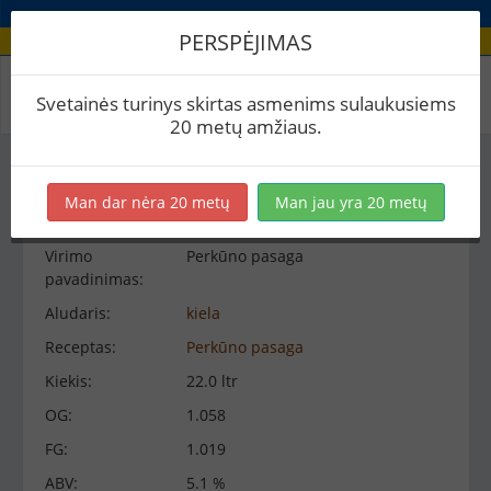
PERSPĖJIMAS
Virimo peržiūra
Svetainės turinys skirtas asmenims sulaukusiems
20 metų amžiaus.
Virimo informacija
−
Man dar nėra 20 metų
Man jau yra 20 metų
Virimo
Perkūno pasaga
pavadinimas:
Aludaris:
kiela
Receptas:
Perkūno pasaga
Kiekis:
22.0 ltr
OG:
1.058
FG:
1.019
ABV:
5.1 %