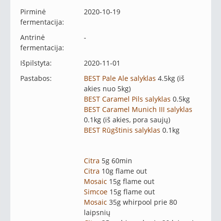
Pirminė
2020-10-19
fermentacija:
Antrinė
-
fermentacija:
Išpilstyta:
2020-11-01
Pastabos:
BEST Pale Ale salyklas
4.5kg (iš
akies nuo 5kg)
BEST Caramel Pils salyklas
0.5kg
BEST Caramel Munich III salyklas
0.1kg (iš akies, pora saujų)
BEST Rūgštinis salyklas
0.1kg
Citra
5g 60min
Citra
10g flame out
Mosaic
15g flame out
Simcoe
15g flame out
Mosaic
35g whirpool prie 80
laipsnių