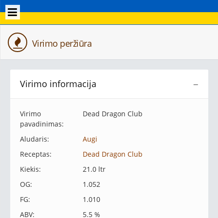
Virimo peržiūra
Virimo informacija
−
Virimo
Dead Dragon Club
pavadinimas:
Aludaris:
Augi
Receptas:
Dead Dragon Club
Kiekis:
21.0 ltr
OG:
1.052
FG:
1.010
ABV:
5.5 %