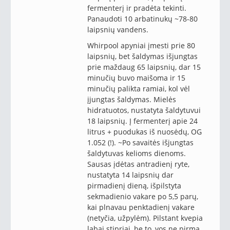
fermenterį ir pradėta tekinti.
Panaudoti 10 arbatinukų ~78-80
laipsnių vandens.
Whirpool apyniai įmesti prie 80
laipsnių, bet šaldymas išjungtas
prie maždaug 65 laipsnių, dar 15
minučių buvo maišoma ir 15
minučių palikta ramiai, kol vėl
įjungtas šaldymas. Mielės
hidratuotos, nustatyta šaldytuvui
18 laipsnių. Į fermenterį apie 24
litrus + puodukas iš nuosėdų, OG
1.052 (!). ~Po savaitės išjungtas
šaldytuvas kelioms dienoms.
Sausas įdėtas antradienį ryte,
nustatyta 14 laipsnių dar
pirmadienį dieną, išpilstyta
sekmadienio vakare po 5,5 parų,
kai plnavau penktadienį vakare
(netyčia, užpylėm). Pilstant kvepia
labai stipriai, be to, vos ne pirmą