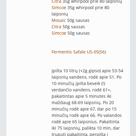
Citra
35g whirpool prie 80 laipsnių
Simcoe
35g whirpool prie 80
laipsnių
Mosaic
50g sausas
Citra
50g sausas
Simcoe
50g sausas
Fermentis Safale US-05(56)
Įpilta 10 litrų (+2g gipso) apie 53-54
laipsnių vandens, rodė apie 51. Po
10 minučių įpilta beveik (!)
verdančio vandens, rodė 61+,
pakaitintas apie 5 minutes iki
maždaug 68-69 laipsnių. Po 20
minučių rodė apie 67, dar po 15
minučių rodė apie 66. Po valandos
rodė apie 65 laipsnius. Pakaitinta
iki 75 laipsnių, palikta 10 min, dar
truputį pakaitinta, perpilta į