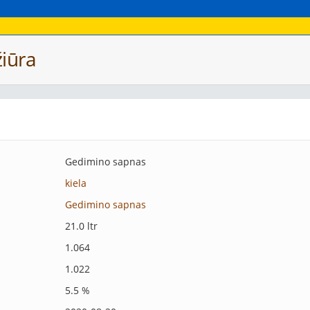
iūra
Gedimino sapnas
kiela
Gedimino sapnas
21.0 ltr
1.064
1.022
5.5 %