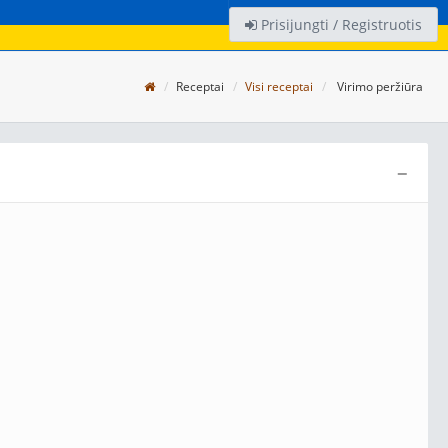
Prisijungti / Registruotis
Receptai
Visi receptai
Virimo peržiūra
−