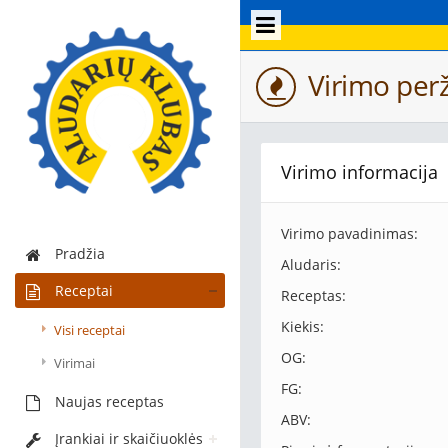
Virimo perž
Virimo informacija
Virimo pavadinimas:
Pradžia
Aludaris:
Receptai
Receptas:
Kiekis:
Visi receptai
OG:
Virimai
FG:
Naujas receptas
ABV:
Įrankiai ir skaičiuoklės