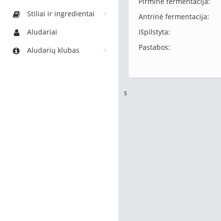
Pirminė fermentacija:
Stiliai ir ingredientai
Antrinė fermentacija:
Aludariai
Išpilstyta:
Pastabos:
Aludarių klubas
s