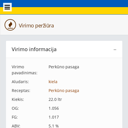
Virimo peržiūra
Virimo informacija
−
Virimo
Perkūno pasaga
pavadinimas:
Aludaris:
kiela
Receptas:
Perkūno pasaga
Kiekis:
22.0 ltr
OG:
1.056
FG:
1.017
ABV:
5.1 %