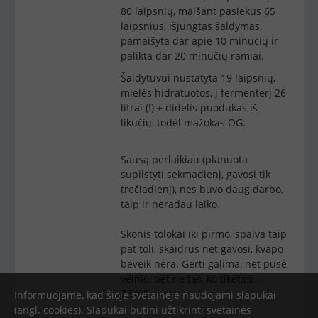
80 laipsnių, maišant pasiekus 65
laipsnius, išjungtas šaldymas,
pamaišyta dar apie 10 minučių ir
palikta dar 20 minučių ramiai.
Šaldytuvui nustatyta 19 laipsnių,
mielės hidratuotos, į fermenterį 26
litrai (!) + didelis puodukas iš
likučių, todėl mažokas OG.
Sausą perlaikiau (planuota
supilstyti sekmadienį, gavosi tik
trečiadienį), nes buvo daug darbo,
taip ir neradau laiko.
Skonis tolokai iki pirmo, spalva taip
pat toli, skaidrus net gavosi, kvapo
beveik nėra. Gerti galima, net pusė
velnio, bet ne tas, ko tikėtasi...
7,5/10
Informuojame, kad šioje svetainėje naudojami slapukai
(angl. cookies). Slapukai būtini užtikrinti svetainės