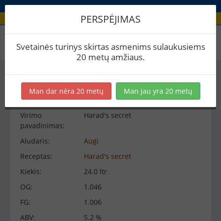
PERSPĖJIMAS
Virimo peržiūra
Svetainės turinys skirtas asmenims sulaukusiems
20 metų amžiaus.
Virimo informacija
−
Man dar nėra 20 metų
Man jau yra 20 metų
Virimo
Harad's secret
pavadinimas:
Aludaris:
Augi
Receptas:
Harad's secret
Kiekis:
24.0 ltr
OG:
1.046
FG:
1.006
ABV:
5.2 %