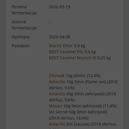
Pirminė
2020-03-19
fermentacija:
Antrinė
-
fermentacija:
Išpilstyta:
2020-04-08
Pastabos:
Marris Otter
5.0 kg
BEST Caramel Pils
0.5 kg
BEST Caramel Munich III
0.25 kg
Chinook
10g 60min (12,4%)
Amarillo
10g 0min (flame out) (2018
derlius, 9,6%)
Amarillo
40g 0min (whirpool) (2018
derlius, 9,6%)
Mosaic
50g 0min (whirpool) (11,4%)
Vic Secret 50g 0min (whirpool)
(2018 derlius, 18,4%)
Amarillo
50s (sausas) (2018 derlius,