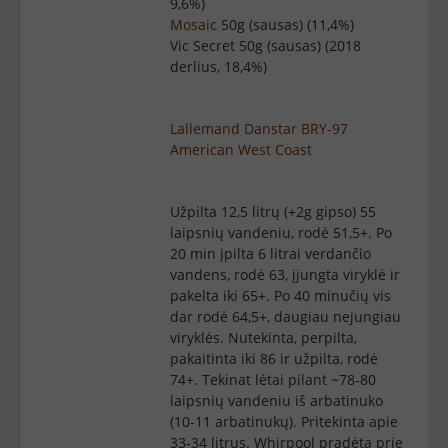
9,6%)
Mosaic
50g (sausas) (11,4%)
Vic Secret 50g (sausas) (2018
derlius, 18,4%)
Lallemand Danstar BRY-97
American West Coast
Užpilta 12,5 litrų (+2g gipso) 55
laipsnių vandeniu, rodė 51,5+. Po
20 min įpilta 6 litrai verdančio
vandens, rodė 63, įjungta viryklė ir
pakelta iki 65+. Po 40 minučių vis
dar rodė 64,5+, daugiau nejungiau
viryklės. Nutekinta, perpilta,
pakaitinta iki 86 ir užpilta, rodė
74+. Tekinat lėtai pilant ~78-80
laipsnių vandeniu iš arbatinuko
(10-11 arbatinukų). Pritekinta apie
33-34 litrus. Whirpool pradėta prie