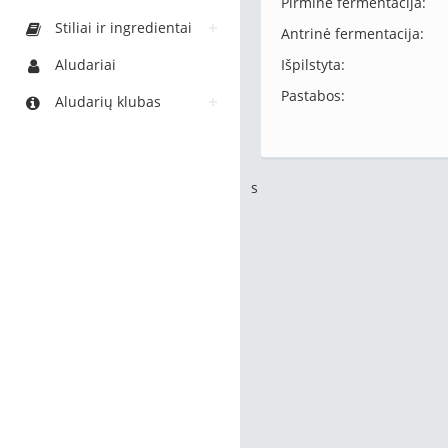
Pirminė fermentacija:
Stiliai ir ingredientai
Antrinė fermentacija:
Aludariai
Išpilstyta:
Pastabos:
Aludarių klubas
s