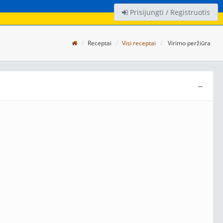
Prisijungti / Registruotis
Receptai
Visi receptai
Virimo peržiūra
−