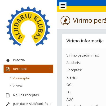
Virimo perž
Virimo informacija
Virimo pavadinimas:
Pradžia
Aludaris:
Receptai
Receptas:
Kiekis:
Visi receptai
OG:
Virimai
FG:
Naujas receptas
ABV:
Įrankiai ir skaičiuoklės