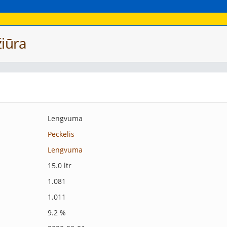
iūra
Lengvuma
Peckelis
Lengvuma
15.0 ltr
1.081
1.011
9.2 %