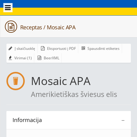
Receptas / Mosaic APA
Į skaičiuoklę
Eksportuoti į PDF
Spausdinti etiketes
Virimai (1)
BeerXML
Mosaic APA
Amerikietiškas šviesus elis
Informacija
−