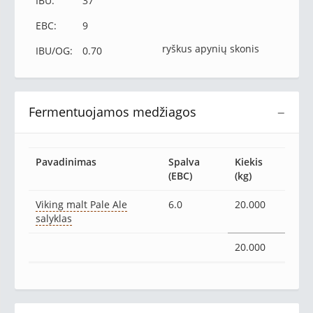
IBU:
37
EBC:
9
ryškus apynių skonis
IBU/OG:
0.70
Fermentuojamos medžiagos
−
Pavadinimas
Spalva
Kiekis
(EBC)
(kg)
Viking malt Pale Ale
6.0
20.000
salyklas
20.000