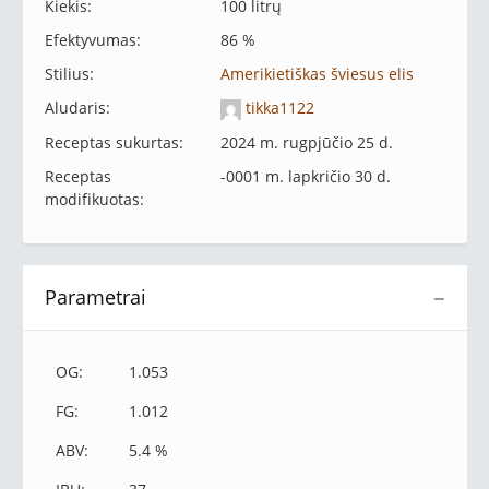
Kiekis:
100 litrų
Efektyvumas:
86 %
Stilius:
Amerikietiškas šviesus elis
Aludaris:
tikka1122
Receptas sukurtas:
2024 m. rugpjūčio 25 d.
Receptas
-0001 m. lapkričio 30 d.
modifikuotas:
Parametrai
−
OG:
1.053
FG:
1.012
ABV:
5.4 %