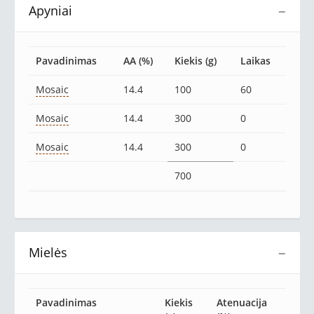
Apyniai
−
Pavadinimas
AA (%)
Kiekis (g)
Laikas
Mosaic
14.4
100
60
Mosaic
14.4
300
0
Mosaic
14.4
300
0
700
Mielės
−
Pavadinimas
Kiekis
Atenuacija