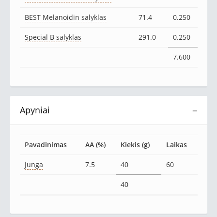
BEST Melanoidin salyklas
71.4
0.250
Special B salyklas
291.0
0.250
7.600
Apyniai
−
Pavadinimas
AA (%)
Kiekis (g)
Laikas
Junga
7.5
40
60
40