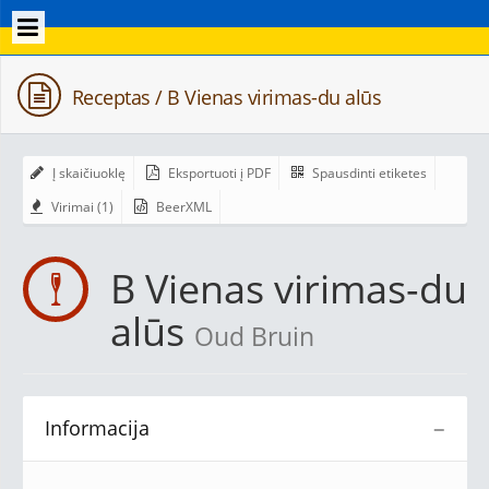
Receptas / B Vienas virimas-du alūs
Į skaičiuoklę
Eksportuoti į PDF
Spausdinti etiketes
Virimai (1)
BeerXML
B Vienas virimas-du
alūs
Oud Bruin
Informacija
−