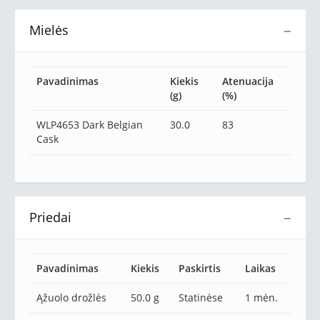
Mielės
−
Pavadinimas
Kiekis
Atenuacija
(g)
(%)
WLP4653 Dark Belgian
30.0
83
Cask
Priedai
−
Pavadinimas
Kiekis
Paskirtis
Laikas
Ąžuolo drožlės
50.0 g
Statinėse
1 mėn.