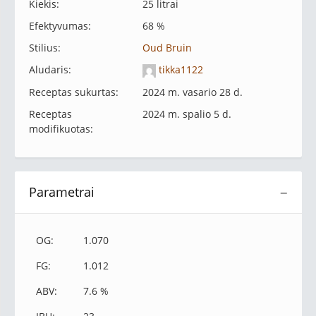
Kiekis:
25 litrai
Efektyvumas:
68 %
Stilius:
Oud Bruin
Aludaris:
tikka1122
Receptas sukurtas:
2024 m. vasario 28 d.
Receptas
2024 m. spalio 5 d.
modifikuotas:
Parametrai
−
OG:
1.070
FG:
1.012
ABV:
7.6 %