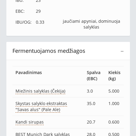
IBU:
23
EBC:
29
jaučiami apyniai, dominuoja
IBU/OG:
0.33
salyklas
Fermentuojamos medžiagos
−
Pavadinimas
Spalva
Kiekis
(EBC)
(kg)
Miežinis salyklas (Čekija)
3.0
5.000
Skystas salyklo ekstraktas
35.0
1.000
"Savas alus" (Pale Ale)
Kandi sirupas
20.7
0.600
BEST Munich Dark salyklas
28.0
0.500