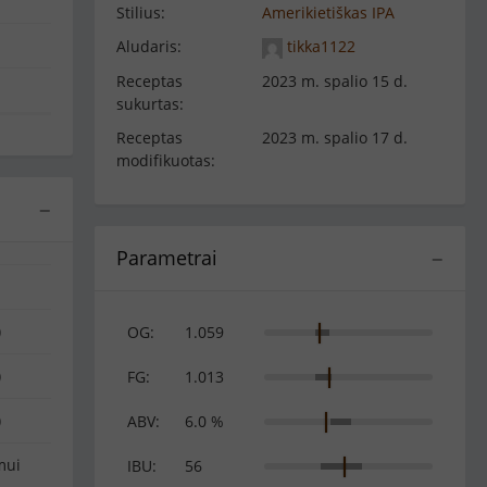
Stilius:
Amerikietiškas IPA
Aludaris:
tikka1122
Receptas
2023 m. spalio 15 d.
sukurtas:
Receptas
2023 m. spalio 17 d.
modifikuotas:
−
Parametrai
−
)
OG:
1.059
)
FG:
1.013
)
ABV:
6.0 %
mui
IBU:
56