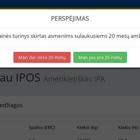
PERSPĖJIMAS
Pasiilgau IPOS
ainės turinys skirtas asmenims sulaukusiems 20 metų amž
rtuoti į PDF
Spausdinti etiketes
Virimai (1)
BeerXML
Man dar nėra 20 metų
Man jau yra 20 metų
gau IPOS
Amerikietiškas IPA
edžiagos
Spalva (EBC)
Kiekis (kg)
Kiekis (%)