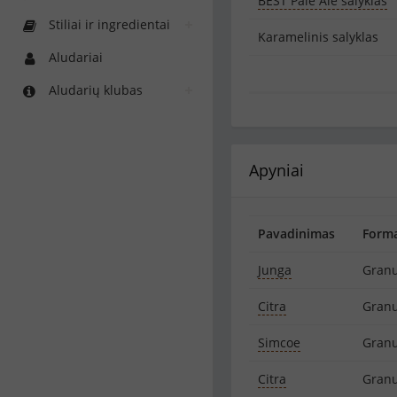
BEST Pale Ale salyklas
Stiliai ir ingredientai
Karamelinis salyklas
Aludariai
Aludarių klubas
Apyniai
Pavadinimas
Form
Junga
Granu
Citra
Granu
Simcoe
Granu
Citra
Granu