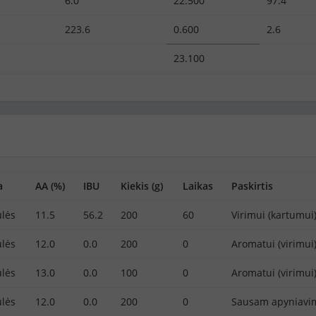
6.0
22.500
97.4
223.6
0.600
2.6
23.100
a
AA (%)
IBU
Kiekis (g)
Laikas
Paskirtis
lės
11.5
56.2
200
60
Virimui (kartumui
lės
12.0
0.0
200
0
Aromatui (virimui
lės
13.0
0.0
100
0
Aromatui (virimui
lės
12.0
0.0
200
0
Sausam apyniavi