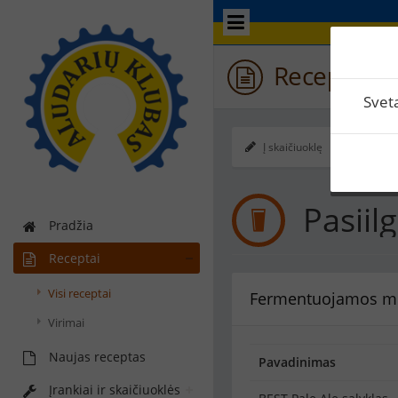
Receptas / 
Svet
Į skaičiuoklę
Ekspo
Pasiil
Pradžia
Receptai
Visi receptai
Fermentuojamos m
Virimai
Naujas receptas
Pavadinimas
Įrankiai ir skaičiuoklės