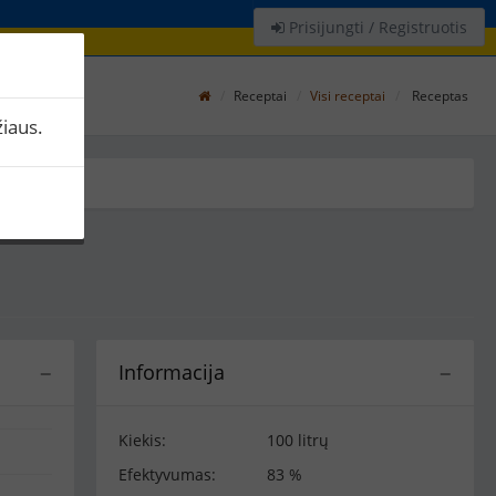
Prisijungti / Registruotis
Receptai
Visi receptai
Receptas
iaus.
Informacija
−
−
Kiekis:
100 litrų
Efektyvumas:
83 %