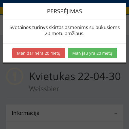
PERSPĖJIMAS
Receptas / Kvietukas 22-04-30
Svetainės turinys skirtas asmenims sulaukusiems
20 metų amžiaus.
Į skaičiuoklę
Eksportuoti į PDF
Spausdinti etiketes
Man dar nėra 20 metų
Man jau yra 20 metų
Virimai (1)
BeerXML
Kvietukas 22-04-30
Weissbier
Informacija
−