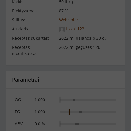
Kiekis:
50 litrų
Efektyvumas:
87 %
Stilius:
Weissbier
Aludaris:
tikka1122
Receptas sukurtas:
2022 m. balandžio 30 d.
Receptas
2022 m. gegužės 1 d.
modifikuotas:
Parametrai
−
OG:
1.000
FG:
1.000
ABV:
0.0 %