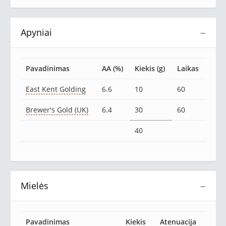
Apyniai
−
Pavadinimas
AA (%)
Kiekis (g)
Laikas
East Kent Golding
6.6
10
60
Brewer's Gold (UK)
6.4
30
60
40
Mielės
−
Pavadinimas
Kiekis
Atenuacija