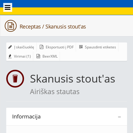
Receptas / Skanusis stout'as
Į skaičiuoklę
Eksportuoti į PDF
Spausdinti etiketes
Virimai (1)
BeerXML
Skanusis stout'as
Airiškas stautas
Informacija
−