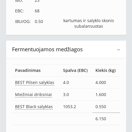
IBU:
23
EBC:
68
kartumas ir salyklo skonis
IBU/OG:
0.50
subalansuotas
Fermentuojamos medžiagos
−
Pavadinimas
Spalva (EBC)
Kiekis (kg)
BEST Pilsen salyklas
4.0
4.000
Miežiniai dribsniai
3.0
1.600
BEST Black salyklas
1053.2
0.550
6.150