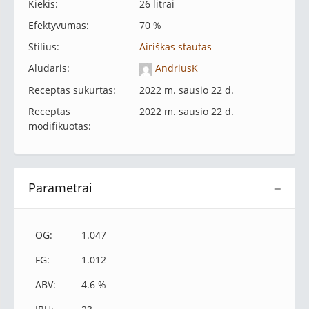
Kiekis:
26 litrai
Efektyvumas:
70 %
Stilius:
Airiškas stautas
Aludaris:
AndriusK
Receptas sukurtas:
2022 m. sausio 22 d.
Receptas
2022 m. sausio 22 d.
modifikuotas:
Parametrai
−
OG:
1.047
FG:
1.012
ABV:
4.6 %