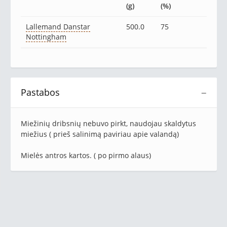
(g)
(%)
Lallemand Danstar
500.0
75
Nottingham
Pastabos
−
Miežinių dribsnių nebuvo pirkt, naudojau skaldytus
miežius ( prieš salinimą paviriau apie valandą)
Mielės antros kartos. ( po pirmo alaus)