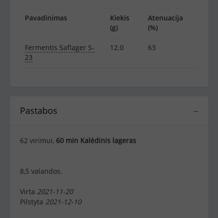
Pavadinimas
Kiekis
Atenuacija
(g)
(%)
Fermentis Saflager S-
12.0
63
23
Pastabos
−
62 virimui,
60 min Kalėdinis lageras
8,5 valandos.
Virta
2021-11-20
Pilstyta
2021-12-10