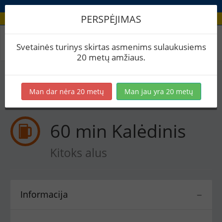
PERSPĖJIMAS
Receptas / 60 min Kalėdinis
Svetainės turinys skirtas asmenims sulaukusiems
20 metų amžiaus.
Į skaičiuoklę
Eksportuoti į PDF
Spausdinti etiketes
Man dar nėra 20 metų
Man jau yra 20 metų
Virimai (1)
BeerXML
60 min Kalėdinis
Kitoks alus
Informacija
−