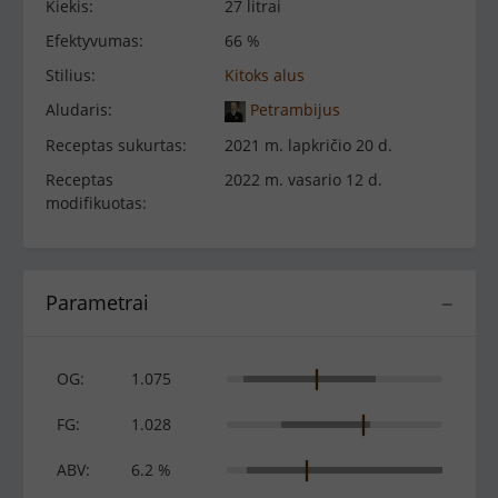
Kiekis:
27 litrai
Efektyvumas:
66 %
Stilius:
Kitoks alus
Aludaris:
Petrambijus
Receptas sukurtas:
2021 m. lapkričio 20 d.
Receptas
2022 m. vasario 12 d.
modifikuotas:
Parametrai
−
OG:
1.075
FG:
1.028
ABV:
6.2 %