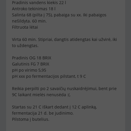
Pradinis vandens kiekis 22 l
Antroko tekinimas 18 l
Salinta 68 (pilta į 75), pabaiga su xx. Iki pabaigos
nešildyta. 60 min.
Filtruota lėtai
Virta 60 min. Stipriai, dangtis atidengtas kai užvirė, iki
to uždengtas.
Pradinis OG 18 BRIX
Galutinis FG 7 BRIX
pH po virimo 5,95
pH xxx po fermentacijos pilstant, t 9 C
Reikia perpilti po 2 savaičių nuskaidrėjimui, bent prie
9C laikant mielės nenusėda :(.
Startas su 21 C iškart dedant į 12 C aplinką,
fermentacija 21 d. be judinimo.
Pilstoma į butelius.