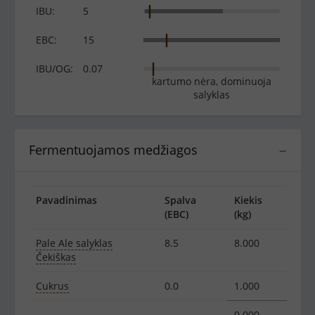
IBU:
5
EBC:
15
IBU/OG:
0.07
kartumo nėra, dominuoja
salyklas
Fermentuojamos medžiagos
−
Pavadinimas
Spalva
Kiekis
(EBC)
(kg)
Pale Ale salyklas
8.5
8.000
Čekiškas
Cukrus
0.0
1.000
9.000