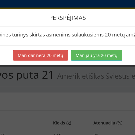
PERSPĖJIMAS
Kurtuvos puta 21
ainės turinys skirtas asmenims sulaukusiems 20 metų amž
rtuoti į PDF
Spausdinti etiketes
Virimai (1)
BeerXML
Man dar nėra 20 metų
Man jau yra 20 metų
vos puta 21
Amerikietiškas šviesus e
Kiekis (g)
Atenuacija (%)