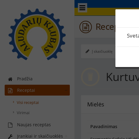
Receptas / 
Svet
Į skaičiuoklę
Ekspo
Kurtu
Pradžia
Receptai
Visi receptai
Mielės
Virimai
Naujas receptas
Pavadinimas
Įrankiai ir skaičiuoklės