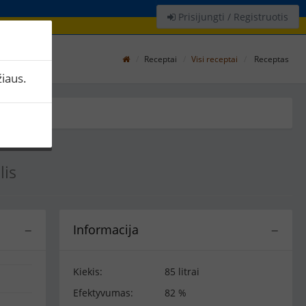
Prisijungti / Registruotis
Receptai
Visi receptai
Receptas
iaus.
lis
Informacija
−
−
Kiekis:
85 litrai
Efektyvumas:
82 %