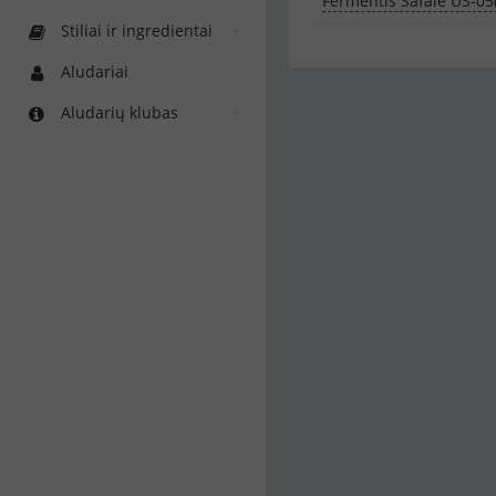
Fermentis Safale US-05
Stiliai ir ingredientai
Aludariai
Aludarių klubas