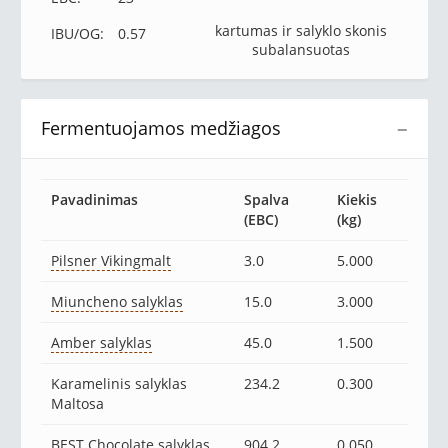
kartumas ir salyklo skonis
IBU/OG:
0.57
subalansuotas
Fermentuojamos medžiagos
−
Pavadinimas
Spalva
Kiekis
(EBC)
(kg)
Pilsner Vikingmalt
3.0
5.000
Miuncheno salyklas
15.0
3.000
Amber salyklas
45.0
1.500
Karamelinis salyklas
234.2
0.300
Maltosa
BEST Chocolate salyklas
904.2
0.050