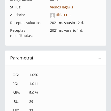
Stilius:
Vienos lageris
Aludaris:
tikka1122
Receptas sukurtas:
2021 m. sausio 12 d.
Receptas
2021 m. vasario 1 d.
modifikuotas:
Parametrai
−
OG:
1.050
FG:
1.011
ABV:
5.0 %
IBU:
29
EBC:
23