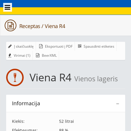
Receptas / Viena R4
Į skaičiuoklę
Eksportuoti į PDF
Spausdinti etiketes
Virimai (1)
BeerXML
Viena R4
Vienos lageris
Informacija
−
Kiekis:
52 litrai
Efektyvumas:
88 %