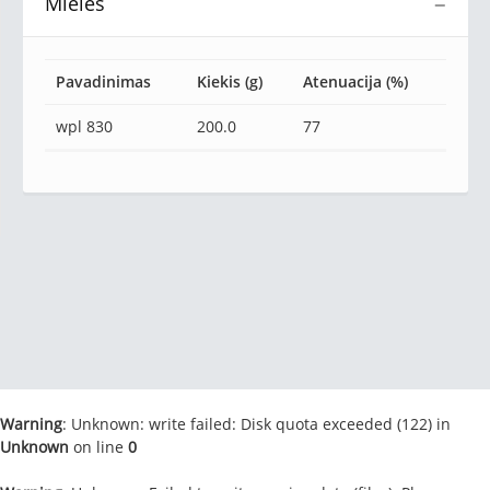
Mielės
−
Pavadinimas
Kiekis (g)
Atenuacija (%)
wpl 830
200.0
77
Warning
: Unknown: write failed: Disk quota exceeded (122) in
Unknown
on line
0