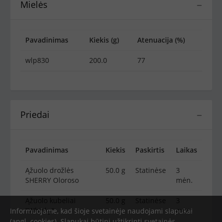
Mielės
−
Pavadinimas
Kiekis (g)
Atenuacija (%)
wlp830
200.0
77
Priedai
−
Pavadinimas
Kiekis
Paskirtis
Laikas
Ąžuolo drožlės
50.0 g
Statinėse
3
SHERRY Oloroso
mėn.
Ąžuolo kubeliai
50.0 g
Statinėse
3
"Whisky"
mėn.
Informuojame, kad šioje svetainėje naudojami slapukai
(angl. cookies). Slapukai būtini užtikrinti svetainės