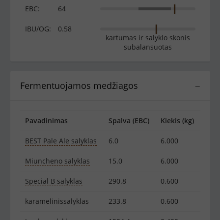
EBC:
64
IBU/OG:
0.58
kartumas ir salyklo skonis
subalansuotas
Fermentuojamos medžiagos
−
Pavadinimas
Spalva (EBC)
Kiekis (kg)
BEST Pale Ale salyklas
6.0
6.000
Miuncheno salyklas
15.0
6.000
Special B salyklas
290.8
0.600
karamelinissalyklas
233.8
0.600