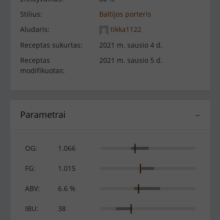
Stilius:
Baltijos porteris
Aludaris:
tikka1122
Receptas sukurtas:
2021 m. sausio 4 d.
Receptas
2021 m. sausio 5 d.
modifikuotas:
Parametrai
−
OG:
1.066
FG:
1.015
ABV:
6.6 %
IBU:
38