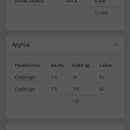
Juodas salyklas
1504.4
0.400
13.600
Apyniai
−
Pavadinimas
AA (%)
Kiekis (g)
Laikas
Challenger
7.5
20
82
Challenger
7.5
100
60
120