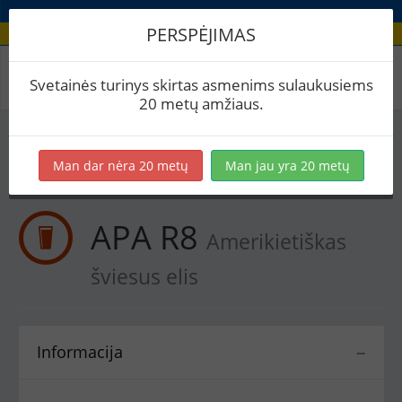
PERSPĖJIMAS
Receptas / APA R8
Svetainės turinys skirtas asmenims sulaukusiems
20 metų amžiaus.
Į skaičiuoklę
Eksportuoti į PDF
Spausdinti etiketes
Man dar nėra 20 metų
Man jau yra 20 metų
Virimai (1)
BeerXML
APA R8
Amerikietiškas
šviesus elis
Informacija
−