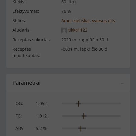
Kiekis:
60 litrų
Efektyvumas:
76 %
Stilius:
Amerikietiškas šviesus elis
Aludaris:
tikka1122
Receptas sukurtas:
2020 m. rugpjūčio 30 d.
Receptas
-0001 m. lapkričio 30 d.
modifikuotas:
Parametrai
−
OG:
1.052
FG:
1.012
ABV:
5.2 %