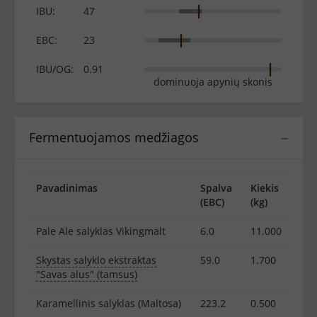
IBU:
47
EBC:
23
IBU/OG:
0.91
dominuoja apynių skonis
Fermentuojamos medžiagos
−
Pavadinimas
Spalva
Kiekis
(EBC)
(kg)
Pale Ale salyklas Vikingmalt
6.0
11.000
Skystas salyklo ekstraktas
59.0
1.700
"Savas alus" (tamsus)
Karamellinis salyklas (Maltosa)
223.2
0.500