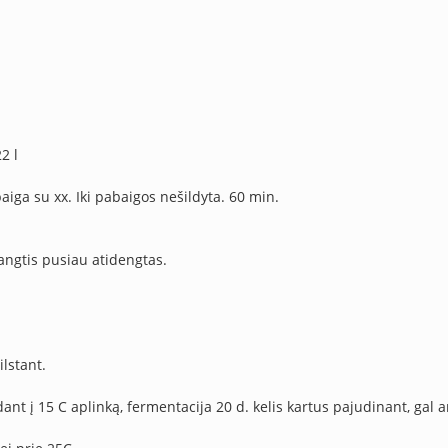
2 l
abaiga su xx. Iki pabaigos nešildyta. 60 min.
dangtis pusiau atidengtas.
lstant.
ant į 15 C aplinką, fermentacija 20 d. kelis kartus pajudinant, gal an