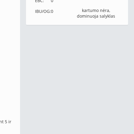
EBC:
0
kartumo nėra,
IBU/OG:
0
dominuoja salyklas
t 5 ir