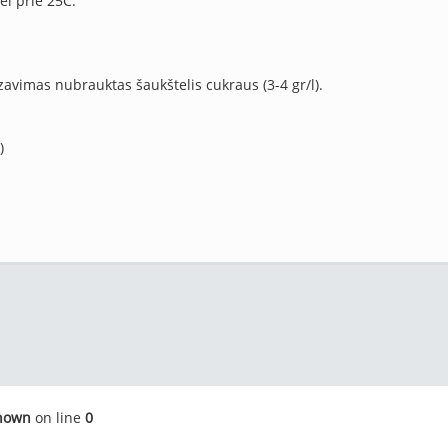
ei prie 25C.
azavimas nubrauktas šaukštelis cukraus (3-4 gr/l).
)
nown
on line
0