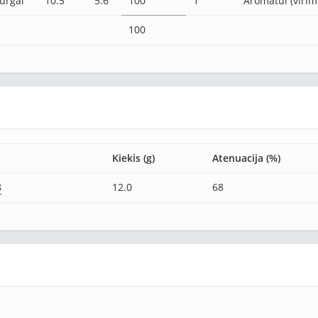
urgai
10.5
5.6
100
1
Aromatui (virim
100
Kiekis (g)
Atenuacija (%)
8
12.0
68