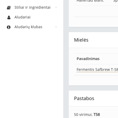
Hallertau Blanc
Sp
Stiliai ir ingredientai
Aludariai
Aludarių klubas
Mielės
Pavadinimas
Fermentis Safbrew T-5
Pastabos
50 virimui,
T58