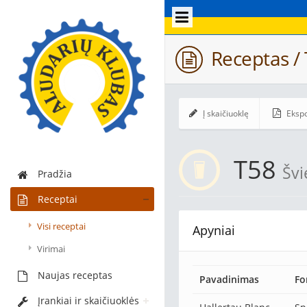
Receptas /
Į skaičiuoklę
Ekspo
T58
Švi
Pradžia
Receptai
Visi receptai
Apyniai
Virimai
Naujas receptas
Pavadinimas
Fo
Įrankiai ir skaičiuoklės