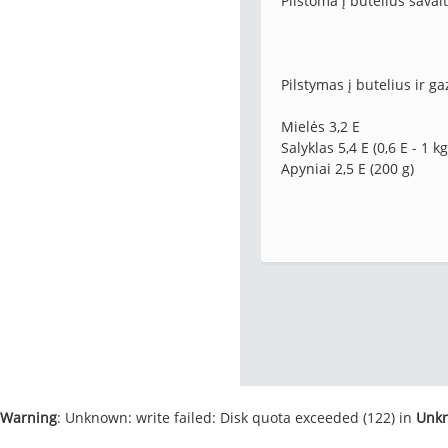
Pilstoma į butelius savait
Pilstymas į butelius ir g
Mielės 3,2 E
Salyklas 5,4 E (0,6 E - 1 kg
Apyniai 2,5 E (200 g)
Warning
: Unknown: write failed: Disk quota exceeded (122) in
Unk