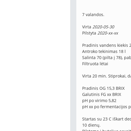
7 valandos.
Virta
2020-05-30
Pilstyta
2020-xx-xx
Pradinis vandens kiekis 2
Antroko tekinimas 18 l
Salinta 70 (pilta į 78), p
Filtruota lėtai
Virta 20 min. Stiprokai, 
Pradinis OG 15,3 BRIX
Galutinis FG xx BRIX
pH po virimo 5,82
pH xx po fermentacijos pi
Startas su 23 C iškart ded
10 dienų.