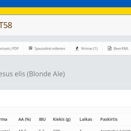
 T58
rtuoti į PDF
Spausdinti etiketes
Virimai (1)
BeerXML
esus elis (Blonde Ale)
rma
AA (%)
IBU
Kiekis (g)
Laikas
Paskirtis