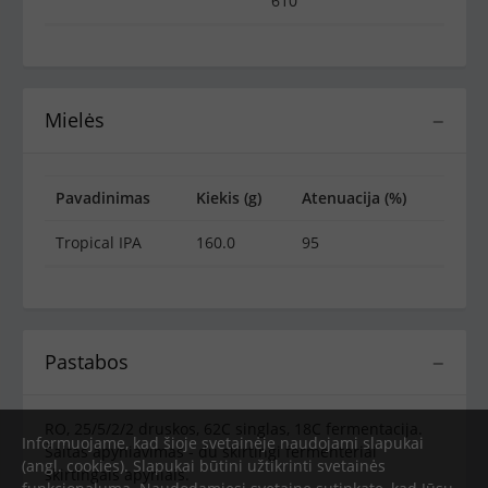
610
Mielės
−
Pavadinimas
Kiekis (g)
Atenuacija (%)
Tropical IPA
160.0
95
Pastabos
−
RO, 25/5/2/2 druskos, 62C singlas, 18C fermentacija.
Informuojame, kad šioje svetainėje naudojami slapukai
Šaltas apyniavimas - du skirtingi fermenteriai
(angl. cookies). Slapukai būtini užtikrinti svetainės
skirtingais apyniais.