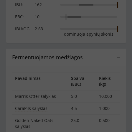
IBU:
162
EBC:
10
IBU/OG:
2.63
dominuoja apynių skonis
Fermentuojamos medžiagos
−
Pavadinimas
Spalva
Kiekis
(EBC)
(kg)
Marris Otter salyklas
5.0
10.000
CaraPils salyklas
4.5
1.000
Golden Naked Oats
25.0
0.500
salyklas