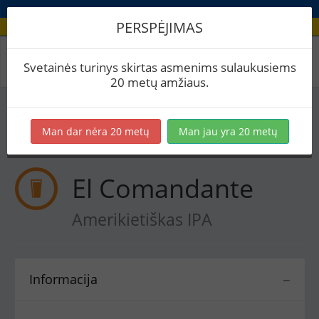
PERSPĖJIMAS
Receptas / El Comandante
Svetainės turinys skirtas asmenims sulaukusiems
20 metų amžiaus.
Į skaičiuoklę
Eksportuoti į PDF
Spausdinti etiketes
Man dar nėra 20 metų
Man jau yra 20 metų
Virimai (1)
BeerXML
El Comandante
Amerikietiškas IPA
Informacija
−