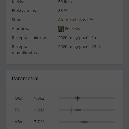
Kiekis:
50 litrų
Efektyvumas:
88 %
Stilius:
Amerikietiškas IPA
Aludaris:
Peckelis
Receptas sukurtas:
2020 m. gegužės 1 d.
Receptas
2020 m. gegužės 23 d.
modifikuotas:
Parametrai
−
OG:
1.062
FG:
1.003
ABV:
7.7 %