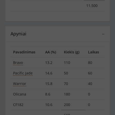
11.500
Apyniai
−
Pavadinimas
AA (%)
Kiekis (g)
Laikas
Bravo
13.2
110
80
Pacific Jade
14.6
50
60
Warrior
15.8
70
40
Olicana
8.6
180
0
CF182
10.6
200
0