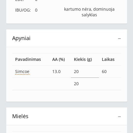
kartumo nėra, dominuoja
IBU/OG:
0
salyklas
Apyniai
−
Pavadinimas
AA (%)
Kiekis (g)
Laikas
Simcoe
13.0
20
60
20
Mielės
−