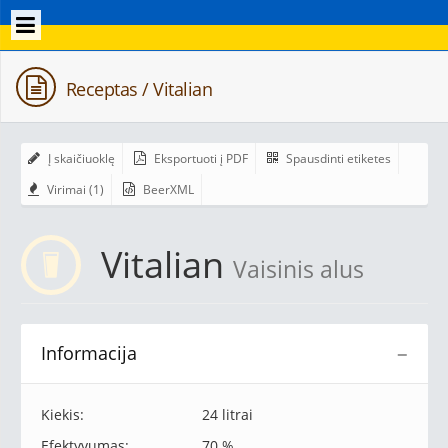
Receptas / Vitalian
Į skaičiuoklę
Eksportuoti į PDF
Spausdinti etiketes
Virimai (1)
BeerXML
Vitalian
Vaisinis alus
Informacija
−
Kiekis:
24 litrai
Efektyvumas:
70 %