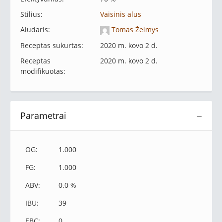
Stilius:
Vaisinis alus
Aludaris:
Tomas Žeimys
Receptas sukurtas:
2020 m. kovo 2 d.
Receptas
2020 m. kovo 2 d.
modifikuotas:
Parametrai
−
OG:
1.000
FG:
1.000
ABV:
0.0 %
IBU:
39
EBC:
0