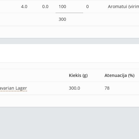
4.0
0.0
100
0
Aromatui (viri
300
Kiekis (g)
Atenuacija (%)
avarian Lager
300.0
78