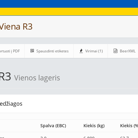
Viena R3
rtuoti į PDF
Spausdinti etiketes
Virimai (1)
BeerXML
 R3
Vienos lageris
edžiagos
Spalva (EBC)
Kiekis (kg)
Kiekis (%