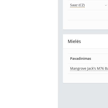
Saaz (CZ)
-
Mielės
Pavadinimas
Mangrove Jack's M76 B