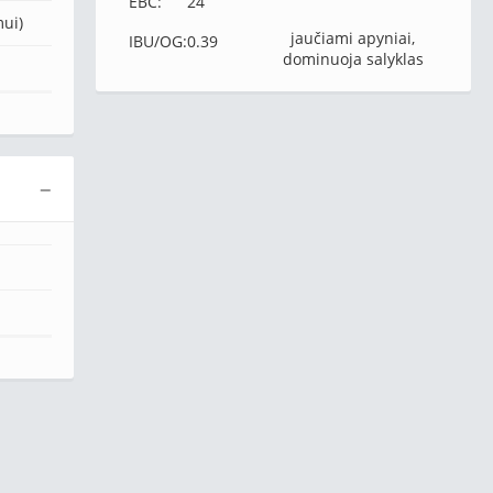
EBC:
24
mui)
jaučiami apyniai,
IBU/OG:
0.39
dominuoja salyklas
−