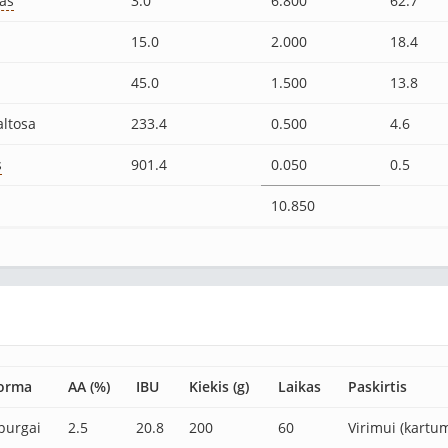
kas
3.0
6.800
62.7
15.0
2.000
18.4
45.0
1.500
13.8
altosa
233.4
0.500
4.6
s
901.4
0.050
0.5
10.850
orma
AA (%)
IBU
Kiekis (g)
Laikas
Paskirtis
purgai
2.5
20.8
200
60
Virimui (kartu