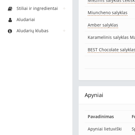
Miežinis salyklas čekiš
Stiliai ir ingredientai
Miuncheno salyklas
Aludariai
Amber salyklas
Aludarių klubas
Karamelinis salyklas M
BEST Chocolate salykla
Apyniai
Pavadinimas
F
Apyniai lietuviški
S