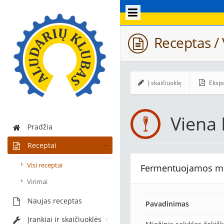
Receptas / 
Į skaičiuoklę
Ekspo
Viena
Pradžia
Receptai
Visi receptai
Fermentuojamos m
Virimai
Naujas receptas
Pavadinimas
Įrankiai ir skaičiuoklės