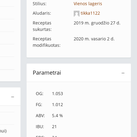
Stilius:
Vienos lageris
Aludaris:
tikka1122
Receptas
2019 m. gruodžio 27 d.
sukurtas:
Receptas
2020 m. vasario 2 d.
modifikuotas:
Parametrai
−
OG:
1.053
−
FG:
1.012
ABV:
5.4 %
IBU:
21
mui)