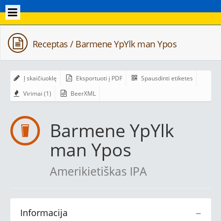
Receptas / Barmene YpYlk man Ypos
Į skaičiuoklę
Eksportuoti į PDF
Spausdinti etiketes
Virimai (1)
BeerXML
Barmene YpYlk
man Ypos
Amerikietiškas IPA
Informacija
−