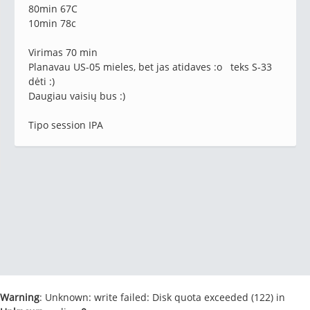
80min 67C
10min 78c
Virimas 70 min
Planavau US-05 mieles, bet jas atidaves :o teks S-33
dėti :)
Daugiau vaisių bus :)
Tipo session IPA
Warning
: Unknown: write failed: Disk quota exceeded (122) in