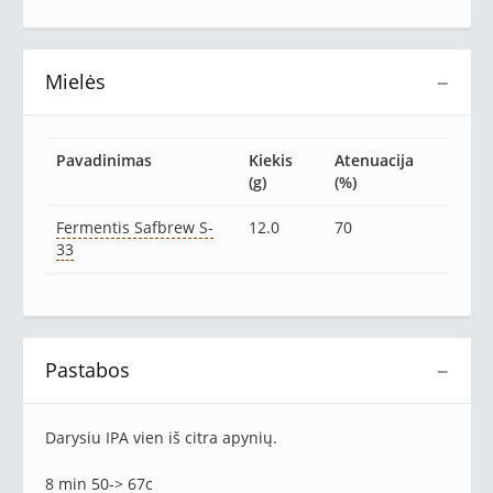
Mielės
−
Pavadinimas
Kiekis
Atenuacija
(g)
(%)
Fermentis Safbrew S-
12.0
70
33
Pastabos
−
Darysiu IPA vien iš citra apynių.
8 min 50-> 67c