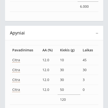
6.000
Apyniai
−
Pavadinimas
AA (%)
Kiekis (g)
Laikas
Citra
12.0
10
45
Citra
12.0
30
30
Citra
12.0
30
3
Citra
12.0
50
0
120