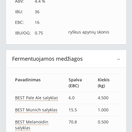
ABV:
4.4 %
IBU:
36
EBC:
16
ryškus apynių skonis
IBU/OG:
0.75
Fermentuojamos medžiagos
−
Pavadinimas
Spalva
Kiekis
(EBC)
(kg)
BEST Pale Ale salyklas
6.0
4.500
BEST Munich salyklas
15.5
1.000
BEST Melanoidin
70.8
0.500
salyklas