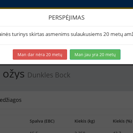
PERSPĖJIMAS
Storas ožys
ainės turinys skirtas asmenims sulaukusiems 20 metų amž
rtuoti į PDF
Spausdinti etiketes
Virimai (3)
BeerXML
Man dar nėra 20 metų
Man jau yra 20 metų
s ožys
Dunkles Bock
edžiagos
Spalva (EBC)
Kiekis (kg)
Kiekis (%)