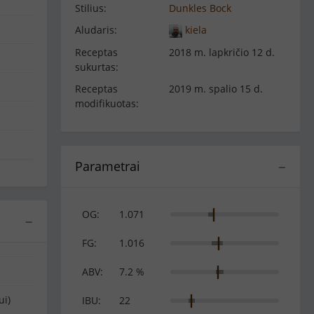
Stilius:
Dunkles Bock
Aludaris:
kiela
Receptas
2018 m. lapkričio 12 d.
sukurtas:
Receptas
2019 m. spalio 15 d.
modifikuotas:
Parametrai
−
OG:
1.071
−
FG:
1.016
ABV:
7.2 %
ui)
IBU:
22