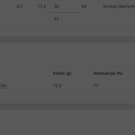
4.5
11.2
30
60
Virimui (kartum
63
Kiekis (g)
Atenuacija (%)
(56)
12.0
77