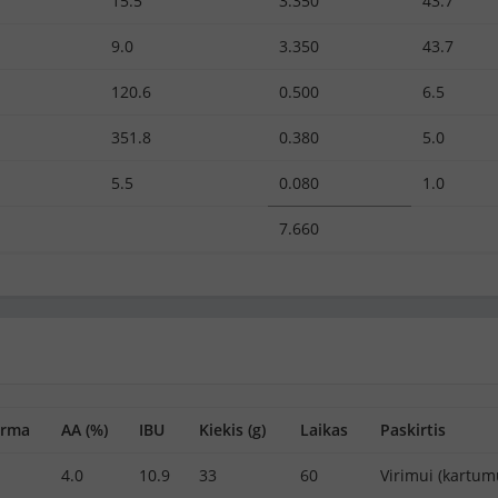
15.5
3.350
43.7
9.0
3.350
43.7
120.6
0.500
6.5
351.8
0.380
5.0
5.5
0.080
1.0
7.660
orma
AA (%)
IBU
Kiekis (g)
Laikas
Paskirtis
4.0
10.9
33
60
Virimui (kartum