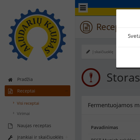
Receptas / 
Svet
Į skaičiuoklę
Ekspo
Stora
Pradžia
Receptai
Visi receptai
Fermentuojamos m
Virimai
Naujas receptas
Pavadinimas
Įrankiai ir skaičiuoklės