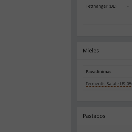
Tettnanger (DE)
-
Mielės
Pavadinimas
Fermentis Safale US-05
Pastabos