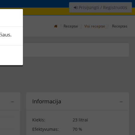
Prisijungti / Registruotis
Receptai
Visi receptai
Receptas
iaus.
Informacija
−
−
Kiekis:
23 litrai
Efektyvumas:
70 %