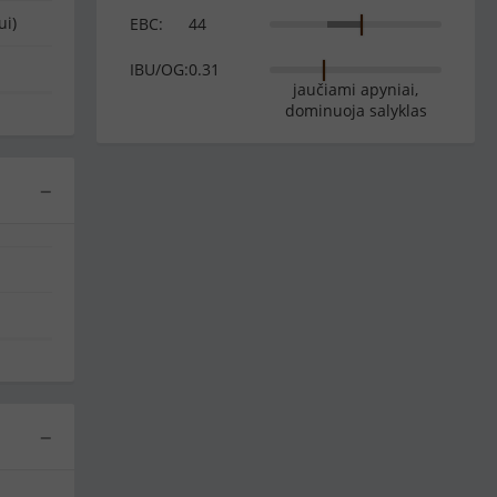
ui)
EBC:
44
IBU/OG:
0.31
jaučiami apyniai,
dominuoja salyklas
−
−