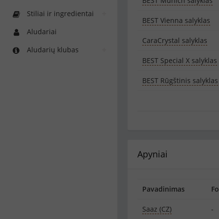
BEST Munich salyklas
Stiliai ir ingredientai
BEST Vienna salyklas
Aludariai
CaraCrystal salyklas
Aludarių klubas
BEST Special X salyklas
BEST Rūgštinis salyklas
Apyniai
Pavadinimas
F
Saaz (CZ)
-