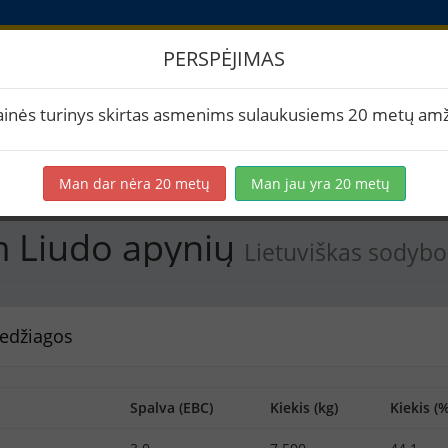
PERSPĖJIMAS
 2018m Liudo apynių
ainės turinys skirtas asmenims sulaukusiems 20 metų amž
rtuoti į PDF
Spausdinti etiketes
Virimai (1)
BeerXML
Man dar nėra 20 metų
Man jau yra 20 metų
 Liudo apynių
Lietuviškas sodybo
edžiagos
Spalva (EBC)
Kiekis (kg)
Kiekis (%