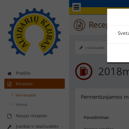
Receptas /
Svet
Į skaičiuoklę
Ekspo
2018m
Pradžia
Receptai
Visi receptai
Fermentuojamos m
Virimai
Naujas receptas
Pavadinimas
Įrankiai ir skaičiuoklės