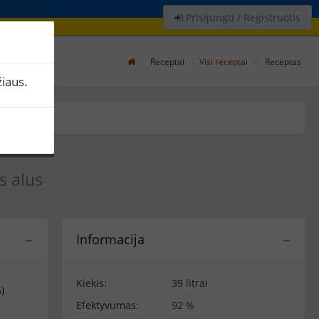
Prisijungti / Registruotis
Receptai
Visi receptai
Receptas
iaus.
s alus
Informacija
−
−
Kiekis:
39 litrai
)
Efektyvumas:
92 %