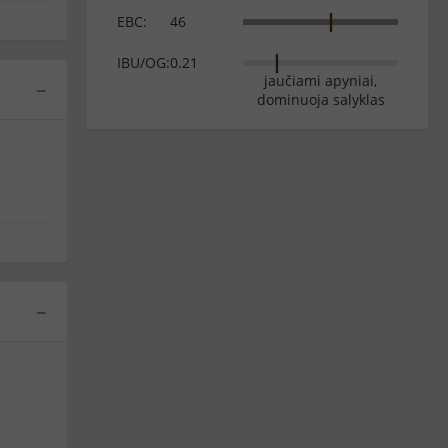
EBC:
46
IBU/OG:
0.21
jaučiami apyniai,
−
dominuoja salyklas
−