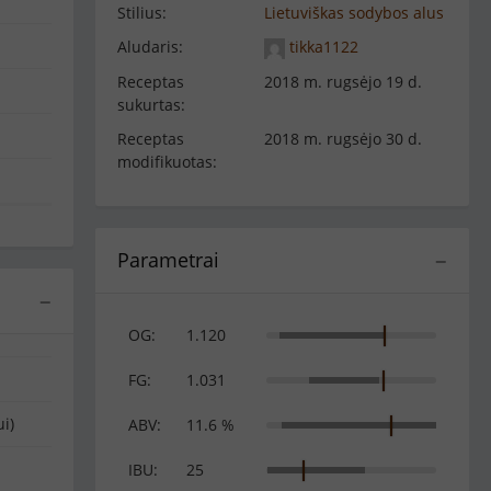
Stilius:
Lietuviškas sodybos alus
Aludaris:
tikka1122
Receptas
2018 m. rugsėjo 19 d.
sukurtas:
Receptas
2018 m. rugsėjo 30 d.
modifikuotas:
Parametrai
−
−
OG:
1.120
FG:
1.031
i)
ABV:
11.6 %
IBU:
25