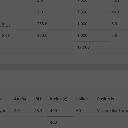
3.0
7.500
44.1
3.0
7.500
44.1
ltosa
233.6
1.000
5.9
ltosa
233.6
1.000
5.9
17.000
ma
AA (%)
IBU
Kiekis (g)
Laikas
Paskirtis
gai
2.0
25.3
400
60
Virimui (kartumu
400