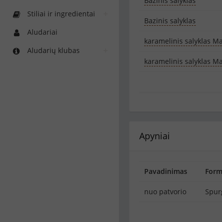
Bazinis salyklas
Stiliai ir ingredientai
Bazinis salyklas
Aludariai
karamelinis salyklas Ma
Aludarių klubas
karamelinis salyklas Ma
Apyniai
Pavadinimas
For
nuo patvorio
Spur