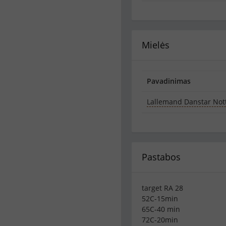
Mielės
Pavadinimas
Lallemand Danstar No
Pastabos
target RA 28
52C-15min
65C-40 min
72C-20min