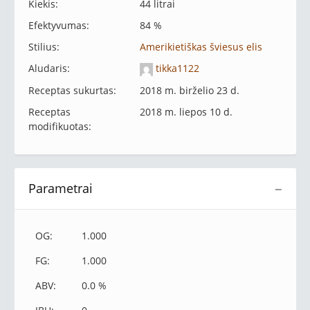
Kiekis:
44 litrai
Efektyvumas:
84 %
Stilius:
Amerikietiškas šviesus elis
Aludaris:
tikka1122
Receptas sukurtas:
2018 m. birželio 23 d.
Receptas
2018 m. liepos 10 d.
modifikuotas:
Parametrai
−
OG:
1.000
FG:
1.000
ABV:
0.0 %