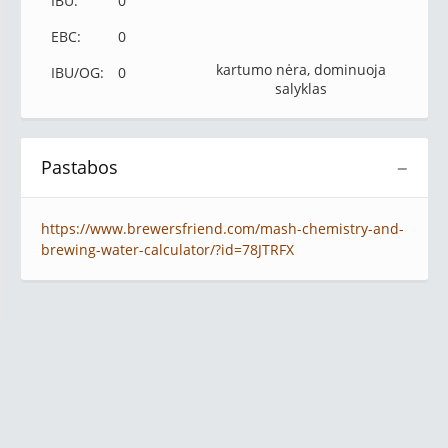
IBU:
0
EBC:
0
kartumo nėra, dominuoja
IBU/OG:
0
salyklas
Pastabos
−
https://www.brewersfriend.com/mash-chemistry-and-
brewing-water-calculator/?id=78JTRFX