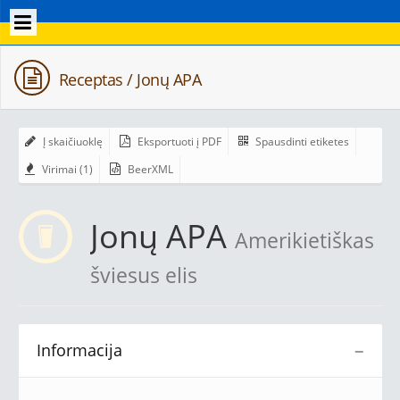
Receptas / Jonų APA
Į skaičiuoklę
Eksportuoti į PDF
Spausdinti etiketes
Virimai (1)
BeerXML
Jonų APA
Amerikietiškas
šviesus elis
Informacija
−