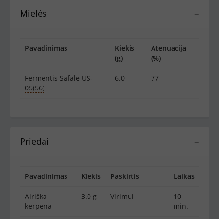
Mielės
−
Pavadinimas
Kiekis
Atenuacija
(g)
(%)
Fermentis Safale US-
6.0
77
05(56)
Priedai
−
Pavadinimas
Kiekis
Paskirtis
Laikas
Airiška
3.0 g
Virimui
10
kerpena
min.