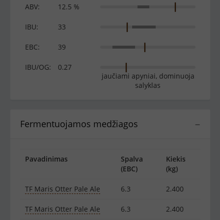
ABV:
12.5 %
IBU:
33
EBC:
39
IBU/OG:
0.27
jaučiami apyniai, dominuoja
salyklas
Fermentuojamos medžiagos
−
Pavadinimas
Spalva
Kiekis
(EBC)
(kg)
TF Maris Otter Pale Ale
6.3
2.400
TF Maris Otter Pale Ale
6.3
2.400