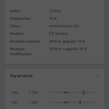
Kiekis:
10 litrų
Efektyvumas:
70 %
Stilius:
Amerikietiškas IPA
Aludaris:
Quadris
Receptas sukurtas:
2018 m. gegužės 19 d.
Receptas
2018 m. rugpjūčio 30 d.
modifikuotas:
Parametrai
−
OG:
1.124
FG:
1.028