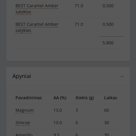
BEST Caramel Amber
71.0
0.500
salyklas
BEST Caramel Amber
71.0
0.500
salyklas
5.800
Apyniai
−
Pavadinimas
AA (%)
Kiekis (g)
Laikas
Magnum
13.0
3
60
Simcoe
13.0
6
30
Amarillo
9.5
6
30