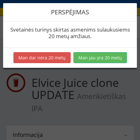
PERSPĖJIMAS
Receptas / Elvice Juice clone UPDATE
Svetainės turinys skirtas asmenims sulaukusiems
20 metų amžiaus.
Į skaičiuoklę
Eksportuoti į PDF
Spausdinti etiketes
Man dar nėra 20 metų
Man jau yra 20 metų
Virimai (1)
BeerXML
Elvice Juice clone
UPDATE
Amerikietiškas
IPA
Informacija
−