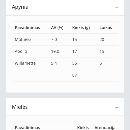
Apyniai
−
Pavadinimas
AA (%)
Kiekis (g)
Laikas
Motueka
7.0
15
20
Apollo
19.0
17
15
Willamette
5.4
55
5
87
Mielės
−
Pavadinimas
Kiekis
Atenuacija