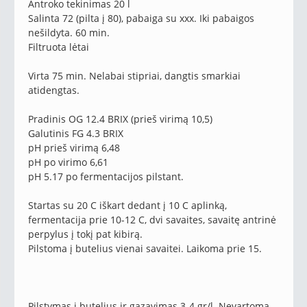
Antroko tekinimas 20 l
Salinta 72 (pilta į 80), pabaiga su xxx. Iki pabaigos
nešildyta. 60 min.
Filtruota lėtai
Virta 75 min. Nelabai stipriai, dangtis smarkiai
atidengtas.
Pradinis OG 12.4 BRIX (prieš virimą 10,5)
Galutinis FG 4.3 BRIX
pH prieš virimą 6,48
pH po virimo 6,61
pH 5.17 po fermentacijos pilstant.
Startas su 20 C iškart dedant į 10 C aplinką,
fermentacija prie 10-12 C, dvi savaites, savaitę antrinė
perpylus į tokį pat kibirą.
Pilstoma į butelius vienai savaitei. Laikoma prie 15.
Pilstymas į butelius ir gazavimas 3-4 gr/l. Nevartoma,