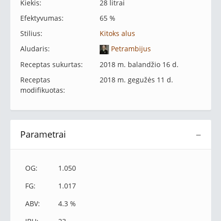
Kiekis:
28 litrai
Efektyvumas:
65 %
Stilius:
Kitoks alus
Aludaris:
Petrambijus
Receptas sukurtas:
2018 m. balandžio 16 d.
Receptas
2018 m. gegužės 11 d.
modifikuotas:
Parametrai
−
OG:
1.050
FG:
1.017
ABV:
4.3 %