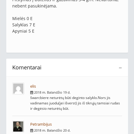
nebent pasukinėjama.
Mielės 0 E
Salyklas 7 E
Apyniai 5 E
Komentarai
−
elis
2018 m. Balandžio 19 d.
šwarcbiere neturėtų būti deginto salyklo.Nors jis
vadinamas juodu(jei išverst) jis iš tikrųjų tamsiai rudas
ir degėsio neturėtų būt.
Petrambijus
2018 m. Balandžio 20 d.