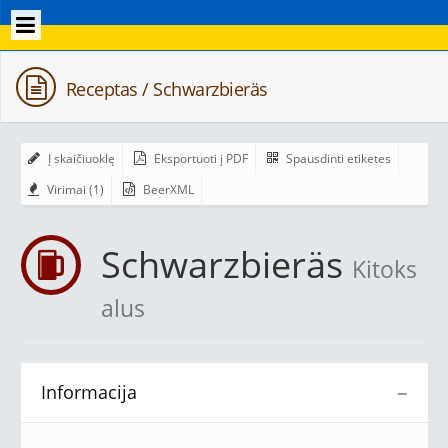
Receptas / Schwarzbieräs
Į skaičiuoklę
Eksportuoti į PDF
Spausdinti etiketes
Virimai (1)
BeerXML
Schwarzbieräs
Kitoks
alus
Informacija
−