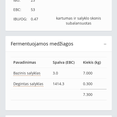
IBU:
23
EBC:
53
kartumas ir salyklo skonis
IBU/OG:
0.47
subalansuotas
Fermentuojamos medžiagos
−
Pavadinimas
Spalva (EBC)
Kiekis (kg)
Bazinis salyklas
3.0
7.000
Degintas salyklas
1414.3
0.300
7.300