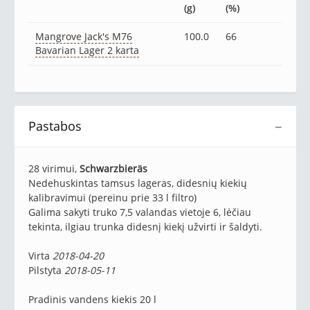
(g)
(%)
Mangrove Jack's M76
100.0
66
Bavarian Lager 2 karta
Pastabos
−
28 virimui,
Schwarzbier
äs
Nedehuskintas tamsus lageras, didesnių kiekių
kalibravimui (pereinu prie 33 l filtro)
Galima sakyti truko 7,5 valandas vietoje 6, lėčiau
tekinta, ilgiau trunka didesnį kiekį užvirti ir šaldyti.
Virta
2018-04-20
Pilstyta
2018-05-11
Pradinis vandens kiekis 20 l