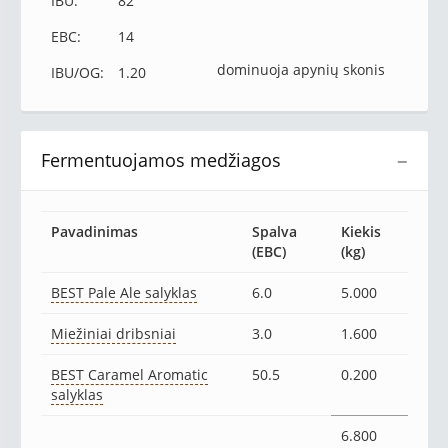
IBU:
82
EBC:
14
dominuoja apynių skonis
IBU/OG:
1.20
Fermentuojamos medžiagos
−
Pavadinimas
Spalva
Kiekis
(EBC)
(kg)
BEST Pale Ale salyklas
6.0
5.000
Miežiniai dribsniai
3.0
1.600
BEST Caramel Aromatic
50.5
0.200
salyklas
6.800