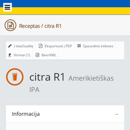
Receptas / citra R1
Į skaičiuoklę
Eksportuoti į PDF
Spausdinti etiketes
Virimai (1)
BeerXML
citra R1
Amerikietiškas
IPA
Informacija
−