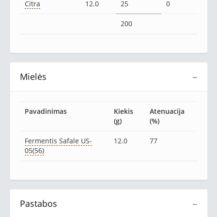
Citra
12.0
25
0
200
Mielės
−
Pavadinimas
Kiekis
Atenuacija
(g)
(%)
Fermentis Safale US-
12.0
77
05(56)
Pastabos
−