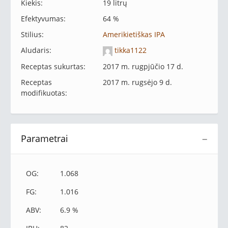
Kiekis:
19 litrų
Efektyvumas:
64 %
Stilius:
Amerikietiškas IPA
Aludaris:
tikka1122
Receptas sukurtas:
2017 m. rugpjūčio 17 d.
Receptas
2017 m. rugsėjo 9 d.
modifikuotas:
Parametrai
−
OG:
1.068
FG:
1.016
ABV:
6.9 %