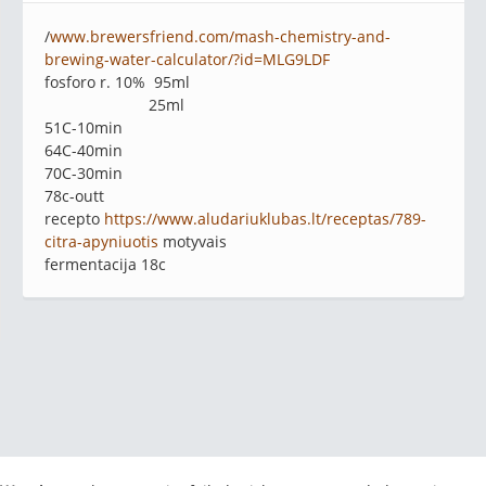
/
www.brewersfriend.com/mash-chemistry-and-
brewing-water-calculator/?id=MLG9LDF
fosforo r. 10% 95ml
25ml
51C-10min
64C-40min
70C-30min
78c-outt
recepto
https://www.aludariuklubas.lt/receptas/789-
citra-apyniuotis
motyvais
fermentacija 18c