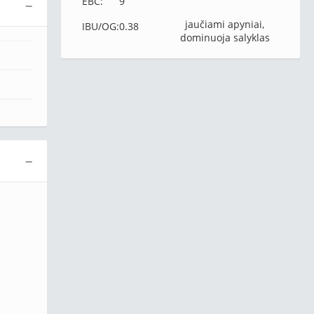
EBC:
9
−
jaučiami apyniai,
IBU/OG:
0.38
dominuoja salyklas
−