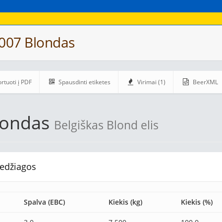
 007 Blondas
rtuoti į PDF
Spausdinti etiketes
Virimai (1)
BeerXML
londas
Belgiškas Blond elis
edžiagos
Spalva (EBC)
Kiekis (kg)
Kiekis (%)