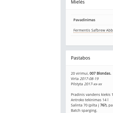
Mielės
Pavadinimas
Fermentis Safbrew Abb
Pastabos
20 virimui,
007 Blondas.
Virta
2017-08-19
Pilstyta
2017-xx-xx
Pradinis vandens kiekis 1
Antroko tekinimas 14 l
Salinta 70 (pilta į
76?
), p
Batch sparging.