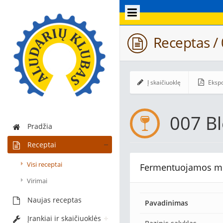
Receptas /
Į skaičiuoklę
Ekspo
007 B
Pradžia
Receptai
Visi receptai
Fermentuojamos m
Virimai
Naujas receptas
Pavadinimas
Įrankiai ir skaičiuoklės