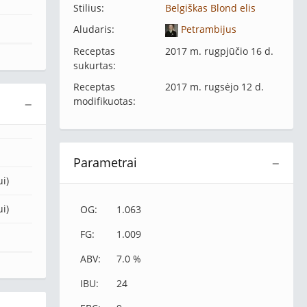
Stilius:
Belgiškas Blond elis
Aludaris:
Petrambijus
Receptas
2017 m. rugpjūčio 16 d.
sukurtas:
Receptas
2017 m. rugsėjo 12 d.
modifikuotas:
−
Parametrai
−
i)
i)
OG:
1.063
FG:
1.009
ABV:
7.0 %
IBU:
24