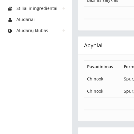
Bazinis salyklas
Stiliai ir ingredientai
Aludariai
Aludarių klubas
Apyniai
Pavadinimas
For
Chinook
Spur
Chinook
Spur