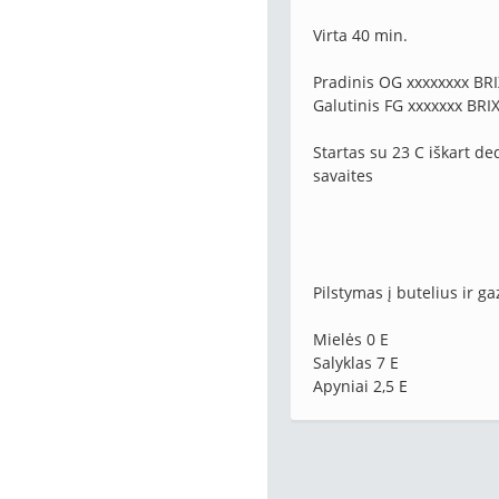
Virta 40 min.
Pradinis OG xxxxxxxx BRI
Galutinis FG xxxxxxx BRIX
Startas su 23 C iškart ded
savaites
Pilstymas į butelius ir g
Mielės 0 E
Salyklas 7 E
Apyniai 2,5 E