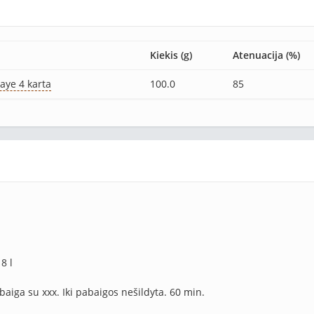
Kiekis (g)
Atenuacija (%)
aye 4 karta
100.0
85
8 l
abaiga su xxx. Iki pabaigos nešildyta. 60 min.