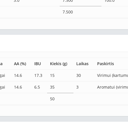
3.0
7.500
100.0
7.500
ma
AA (%)
IBU
Kiekis (g)
Laikas
Paskirtis
gai
14.6
17.3
15
30
Virimui (kartumu
gai
14.6
6.5
35
3
Aromatui (virimu
50