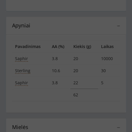
Apyniai
−
Pavadinimas
AA (%)
Kiekis (g)
Laikas
Saphir
3.8
20
10000
Sterling
10.6
20
30
Saphir
3.8
22
5
62
Mielės
−