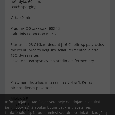
nešildyta. 60 min.
Batch sparging.
Virta 40 min.
Pradinis OG xxxxxxxx BRIX 13
Galutinis FG xxxxxxx BRIX 2
Startas su 23 C iškart dedant į 16 C aplinką, patyrusios
mielės nu praeito belgiško, toliau fermentacija prie
16C, dvi savaites
Savaitė sauso apyniavimo pradiniam fermentery.
Pilstymas į butelius ir gazavimas 3-4 gr/l. Kelias
pirmas dienas pavartoma.
Mielės 0 E
Informuojame, kad šioje svetainėje naudojami slapukai
Salyklas 6 E
(angl. cookies). Slapukai būtini užtikrinti svetainės
Apyniai 2 E
funkcionalumą. Naudodamiesi svetaine sutinkate, kad Jūsų