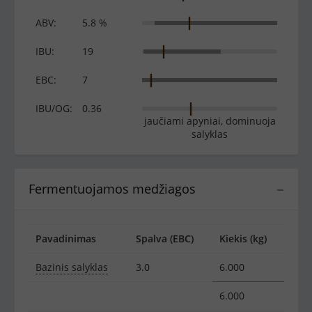
ABV:
5.8 %
IBU:
19
EBC:
7
IBU/OG:
0.36
jaučiami apyniai, dominuoja
salyklas
Fermentuojamos medžiagos
−
Pavadinimas
Spalva (EBC)
Kiekis (kg)
Bazinis salyklas
3.0
6.000
6.000