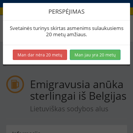
PERSPĖJIMAS
Receptas / Emigravusia anūka sterlingai iš
Svetainės turinys skirtas asmenims sulaukusiems
Belgijas
20 metų amžiaus.
Į skaičiuoklę
Eksportuoti į PDF
Spausdinti etiketes
Man dar nėra 20 metų
Man jau yra 20 metų
Virimai (1)
BeerXML
Emigravusia anūka
sterlingai iš Belgijas
Lietuviškas sodybos alus