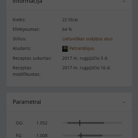
Informacija
−
Kiekis:
22 litrai
Efektyvumas:
64 %
Stilius:
Lietuviškas sodybos alus
Aludaris:
Petrambijus
Receptas sukurtas:
2017 m. rugpjūčio 5 d.
Receptas
2017 m. rugpjūčio 16 d.
modifikuotas:
Parametrai
−
OG:
1.052
FG:
1.008