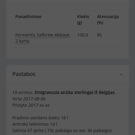
Pavadinimas
Kiekis
Atenuacija
(g)
(%)
Fermentis Safbrew Abbaye
100.0
85
2 karta
Pastabos
−
19 virimui,
Emigravusia anūka sterlingai iš Belgijas.
Virta
2017-08-06
Pilstyta
2017-xx-xx
Pradinis vandens kiekis 18 l
Antroko tekinimas 14 l
Salinta 67 (pilta į 73), pabaiga su xxx. Iki pabaigos