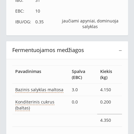
IBU:
31
EBC:
10
jaučiami apyniai, dominuoja
IBU/OG:
0.35
salyklas
Fermentuojamos medžiagos
−
Pavadinimas
Spalva
Kiekis
(EBC)
(kg)
Bazinis salyklas maltosa
3.0
4.150
Konditerinis cukrus
0.0
0.200
(baltas)
4.350