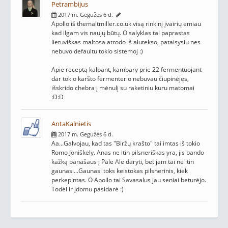
Petrambijus
2017 m. Gegužės 6 d.
Apollo iš themaltmiller.co.uk visą rinkinį įvairių ėmiau
kad ilgam vis naujų būtų. O salyklas tai paprastas
lietuviškas maltosa atrodo iš alutekso, pataisysiu nes
nebuvo defaultu tokio sistemoj :)
Apie receptą kalbant, kambary prie 22 fermentuojant
dar tokio karšto fermenterio nebuvau čiupinėjęs,
išskrido chebra į mėnulį su raketiniu kuru matomai
:D:D
AntaKalnietis
2017 m. Gegužės 6 d.
Aa...Galvojau, kad tas "Biržų krašto" tai imtas iš tokio
Romo Joniškėly. Anas ne itin pilsneriškas yra, jis bando
kažką panašaus į Pale Ale daryti, bet jam tai ne itin
gaunasi...Gaunasi toks keistokas pilsnerinis, kiek
perkepintas. O Apollo tai Savasalus jau seniai beturėjo.
Todėl ir įdomu pasidarė :)