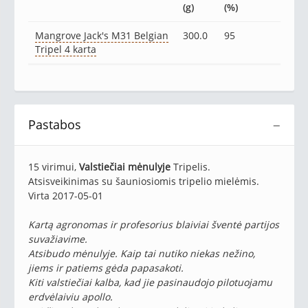
(g)
(%)
Mangrove Jack's M31 Belgian
300.0
95
Tripel 4 karta
Pastabos
−
15 virimui,
Valstiečiai mėnulyje
Tripelis.
Atsisveikinimas su šauniosiomis tripelio mielėmis.
Virta 2017-05-01
Kartą agronomas ir profesorius blaiviai šventė partijos
suvažiavime.
Atsibudo mėnulyje. Kaip tai nutiko niekas nežino,
jiems ir patiems gėda papasakoti.
Kiti valstiečiai kalba, kad jie pasinaudojo pilotuojamu
erdvėlaiviu apollo.