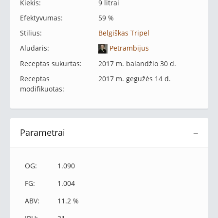
Kiekis:
9 litrai
Efektyvumas:
59 %
Stilius:
Belgiškas Tripel
Aludaris:
Petrambijus
Receptas sukurtas:
2017 m. balandžio 30 d.
Receptas
2017 m. gegužės 14 d.
modifikuotas:
Parametrai
−
OG:
1.090
FG:
1.004
ABV:
11.2 %