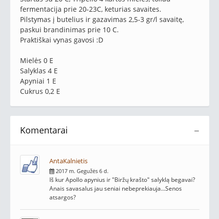
fermentacija prie 20-23C, keturias savaites.
Pilstymas į butelius ir gazavimas 2,5-3 gr/l savaitę,
paskui brandinimas prie 10 C.
Praktiškai vynas gavosi :D
Mielės 0 E
Salyklas 4 E
Apyniai 1 E
Cukrus 0,2 E
Komentarai
−
AntaKalnietis
2017 m. Gegužės 6 d.
Iš kur Apollo apynius ir "Biržų krašto" salyklą begavai?
Anais savasalus jau seniai nebeprekiauja...Senos
atsargos?