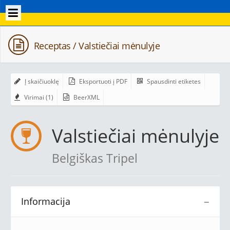
Receptas / Valstiečiai mėnulyje
Į skaičiuoklę
Eksportuoti į PDF
Spausdinti etiketes
Virimai (1)
BeerXML
Valstiečiai mėnulyje
Belgiškas Tripel
Informacija
−