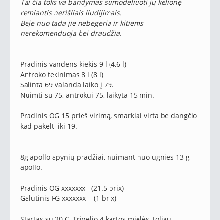
Tai čia toks va bandymas sumodeliuoti jų kelionę
remiantis nerišliais liudijimais.
Beje nuo tada jie nebegeria ir kitiems
nerekomenduoja bei draudžia.
Pradinis vandens kiekis 9 l (4,6 l)
Antroko tekinimas 8 l (8 l)
Salinta 69 Valanda laiko į 79.
Nuimti su 75, antrokui 75, laikyta 15 min.
Pradinis OG 15 prieš virimą, smarkiai virta be dangčio
kad pakelti iki 19.
8g apollo apynių pradžiai, nuimant nuo ugnies 13 g
apollo.
Pradinis OG xxxxxxx (21.5 brix)
Galutinis FG xxxxxxx (1 brix)
Startas su 20 C, Tripelio 4 kartos mielės, toliau