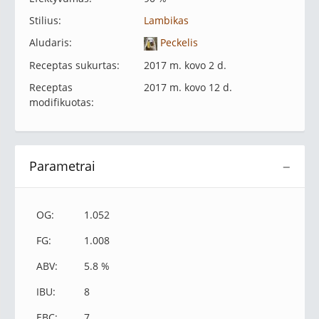
Stilius:
Lambikas
Aludaris:
Peckelis
Receptas sukurtas:
2017 m. kovo 2 d.
Receptas
2017 m. kovo 12 d.
modifikuotas:
Parametrai
−
OG:
1.052
FG:
1.008
ABV:
5.8 %
IBU:
8
EBC:
7