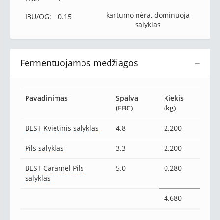
kartumo nėra, dominuoja
IBU/OG:
0.15
salyklas
Fermentuojamos medžiagos
−
Pavadinimas
Spalva
Kiekis
(EBC)
(kg)
BEST Kvietinis salyklas
4.8
2.200
Pils salyklas
3.3
2.200
BEST Caramel Pils
5.0
0.280
salyklas
4.680