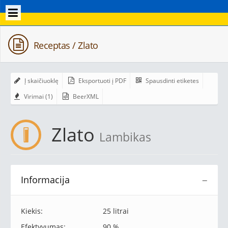
Receptas / Zlato
Į skaičiuoklę
Eksportuoti į PDF
Spausdinti etiketes
Virimai (1)
BeerXML
Zlato
Lambikas
Informacija
−
Kiekis:
25 litrai
Efektyvumas:
90 %