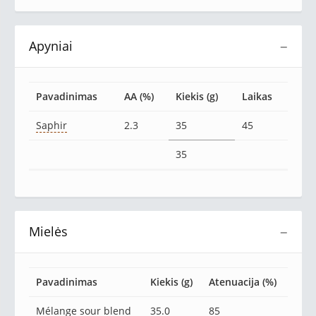
Apyniai
−
Pavadinimas
AA (%)
Kiekis (g)
Laikas
Saphir
2.3
35
45
35
Mielės
−
Pavadinimas
Kiekis (g)
Atenuacija (%)
Mélange sour blend
35.0
85