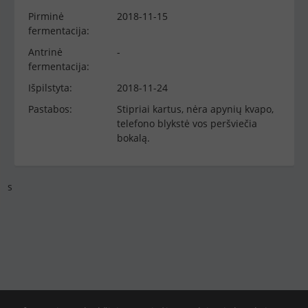
Pirminė
2018-11-15
fermentacija:
Antrinė
-
fermentacija:
Išpilstyta:
2018-11-24
Pastabos:
Stipriai kartus, nėra apynių kvapo,
telefono blykstė vos peršviečia
bokalą.
s