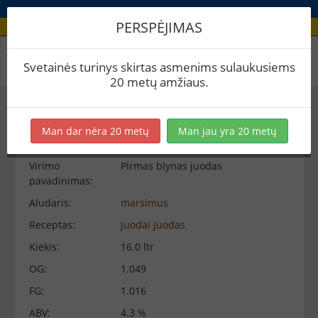
PERSPĖJIMAS
Virimo peržiūra
Svetainės turinys skirtas asmenims sulaukusiems
20 metų amžiaus.
Virimo informacija
−
Man dar nėra 20 metų
Man jau yra 20 metų
Virimo
Pirmas blynas juodas
pavadinimas:
Aludaris:
marsimus
Receptas:
Juodai Juodas
Kiekis:
16.0 ltr
OG:
1.049
FG:
1.016
ABV:
4.3 %