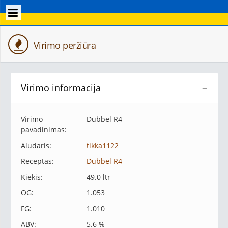
Virimo peržiūra
Virimo informacija
−
Virimo
Dubbel R4
pavadinimas:
Aludaris:
tikka1122
Receptas:
Dubbel R4
Kiekis:
49.0 ltr
OG:
1.053
FG:
1.010
ABV:
5.6 %